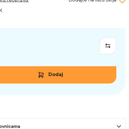
K
Dodaj
lovnicama