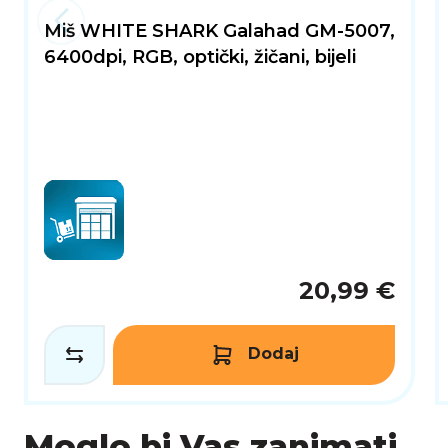
Miš WHITE SHARK Galahad GM-5007,
6400dpi, RGB, optički, žičani, bijeli
20,99 €
Dodaj
Moglo bi Vas zanimati...