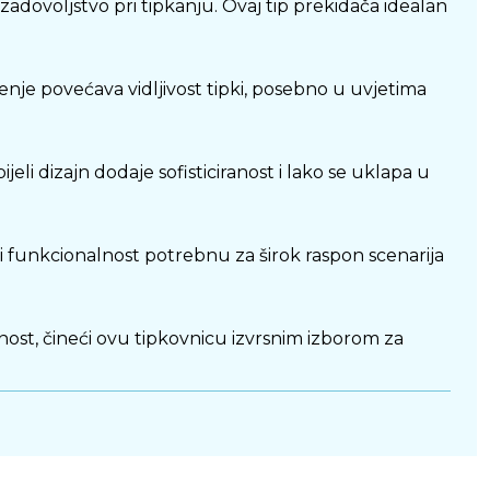
i zadovoljstvo pri tipkanju. Ovaj tip prekidača idealan
jenje povećava vidljivost tipki, posebno u uvjetima
eli dizajn dodaje sofisticiranost i lako se uklapa u
i funkcionalnost potrebnu za širok raspon scenarija
ost, čineći ovu tipkovnicu izvrsnim izborom za
etljenje i moderan dizajn. Idealna je za gamere i