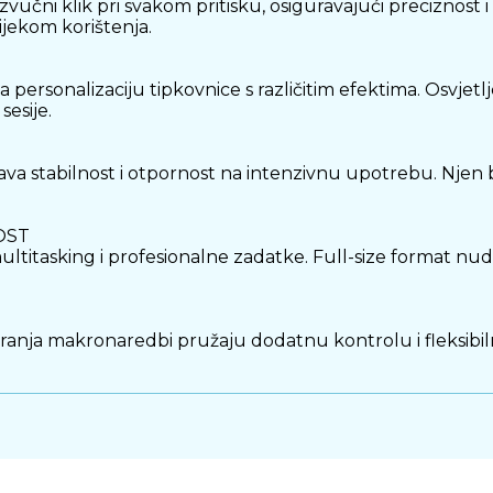
i zvučni klik pri svakom pritisku, osiguravajući preciznost 
tijekom korištenja.
personalizaciju tipkovnice s različitim efektima. Osvjetl
sesije.
ava stabilnost i otpornost na intenzivnu upotrebu. Njen bij
OST
ltitasking i profesionalne zadatke. Full-size format nud
ranja makronaredbi pružaju dodatnu kontrolu i fleksibiln
 prekidačima nudi precizno tipkanje, prilagodljivo osvj
manse i funkcionalnost.