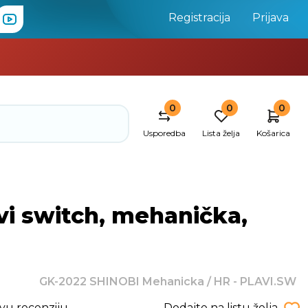
Registracija
Prijava
0
0
0
Usporedba
Lista želja
Košarica
i switch, mehanička,
GK-2022 SHINOBI Mehanicka / HR - PLAVI.SW
rvu recenziju
Dodajte na listu želja