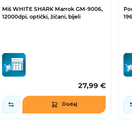
Miš WHITE SHARK Marrok GM-9006,
Po
12000dpi, optički, žičani, bijeli
196
27,99 €
Dodaj