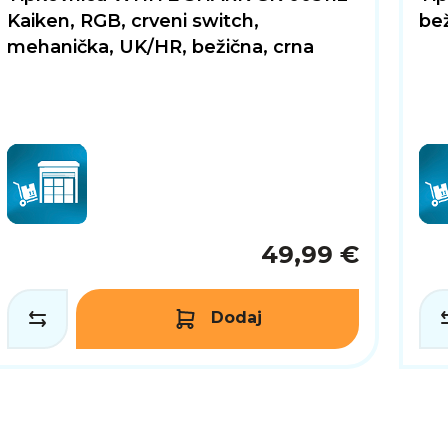
Kaiken, RGB, crveni switch,
bež
mehanička, UK/HR, bežična, crna
49,99 €
Dodaj