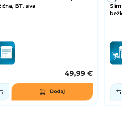
ična, BT, siva
Slim, 
bežična
49,99 €
Dodaj