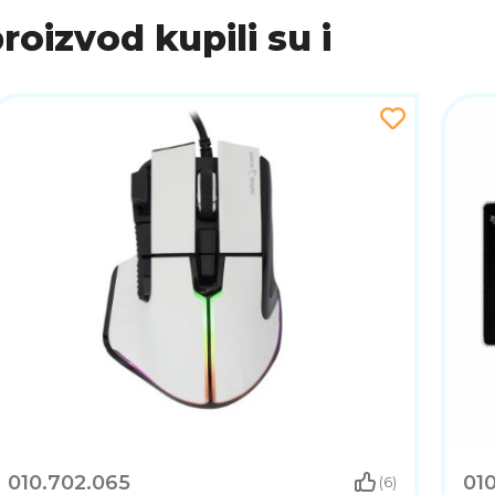
proizvod kupili su i
010.702.065
01
(6)