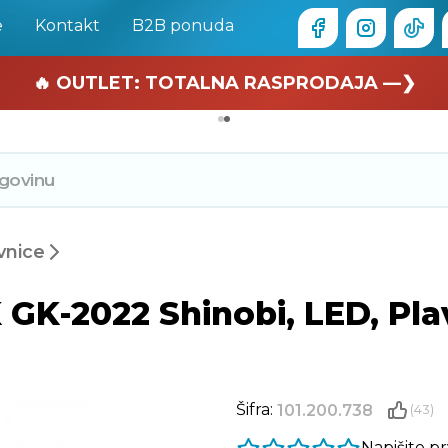
e
Kontakt
B2B ponuda
🏄 Zaslužuješ odmor —❯
🔥 OUTLET: TOTALNA RASPRODAJA —❯
vnice
K-2022 Shinobi, LED, Plav
Šifra:
101.200.738
(43)
Napišite p