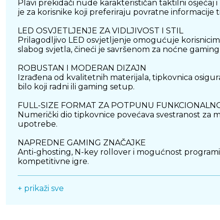
Plavi prekidači nude karakterističan taktilni osjećaj 
je za korisnike koji preferiraju povratne informacije 
LED OSVJETLJENJE ZA VIDLJIVOST I STIL
Prilagodljivo LED osvjetljenje omogućuje korisnicima 
slabog svjetla, čineći je savršenom za noćne gaming 
ROBUSTAN I MODERAN DIZAJN
Izrađena od kvalitetnih materijala, tipkovnica osigur
bilo koji radni ili gaming setup.
FULL-SIZE FORMAT ZA POTPUNU FUNKCIONALN
Numerički dio tipkovnice povećava svestranost za mu
upotrebe.
NAPREDNE GAMING ZNAČAJKE
Anti-ghosting, N-key rollover i mogućnost programi
kompetitivne igre.
SAŽETAK
+ prikaži sve
White Shark GK-2022 Shinobi LED s plavim mehaničkim
profesionalne korisnike koji traže pouzdane perfor