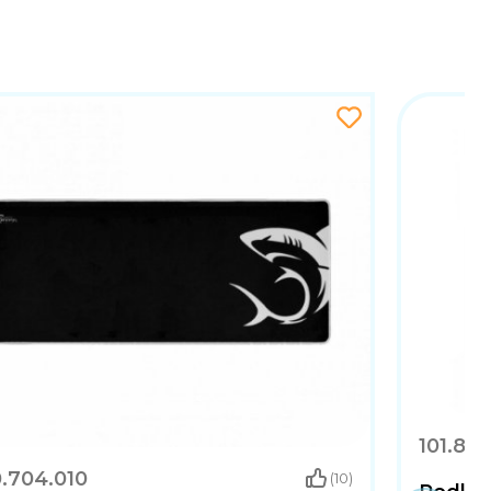
101.800
0.704.010
(10)