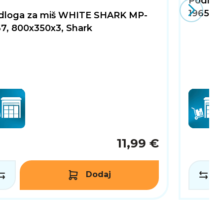
Podlog
1965, 
dloga za miš WHITE SHARK MP-
7, 800x350x3, Shark
11,99 €
Dodaj