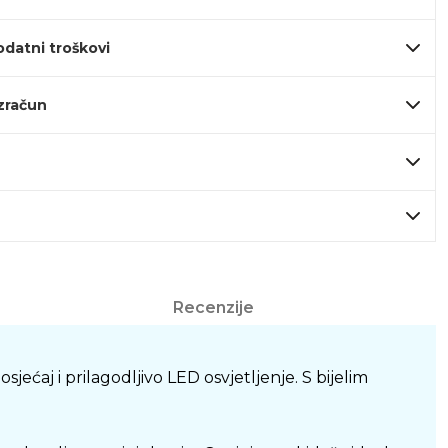
odatni troškovi
izračun
Recenzije
ćaj i prilagodljivo LED osvjetljenje. S bijelim