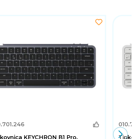
.701.246
010.70
pkovnica KEYCHRON B1 Pro,
Tipkov