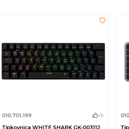
010.701.199
010
(3)
Tipkovnica WHITE SHARK GK-003112
Ti