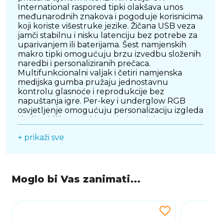
International raspored tipki olakšava unos
međunarodnih znakova i pogoduje korisnicima
koji koriste višestruke jezike. Žičana USB veza
jamči stabilnu i nisku latenciju bez potrebe za
uparivanjem ili baterijama. Šest namjenskih
makro tipki omogućuju brzu izvedbu složenih
naredbi i personaliziranih prečaca.
Multifunkcionalni valjak i četiri namjenska
medijska gumba pružaju jednostavnu
kontrolu glasnoće i reprodukcije bez
napuštanja igre. Per-key i underglow RGB
osvjetljenje omogućuju personalizaciju izgleda
i bolju vidljivost tipki u uvjetima slabog
osvjetljenja. Crna boja naglašava profesionalan
+ prikaži sve
izgled i lako se uklapa u većinu gaming i radnih
postava.
Moglo bi Vas zanimati...