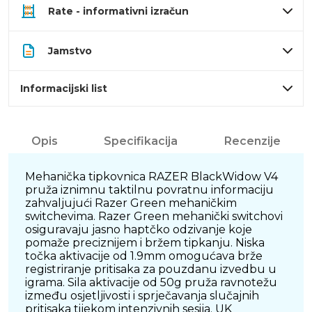
Rate - informativni izračun
Jamstvo
Informacijski list
Opis
Specifikacija
Recenzije
Mehanička tipkovnica RAZER BlackWidow V4
pruža iznimnu taktilnu povratnu informaciju
zahvaljujući Razer Green mehaničkim
switchevima. Razer Green mehanički switchovi
osiguravaju jasno haptčko odzivanje koje
pomaže preciznijem i bržem tipkanju. Niska
točka aktivacije od 1.9mm omogućava brže
registriranje pritisaka za pouzdanu izvedbu u
igrama. Sila aktivacije od 50g pruža ravnotežu
između osjetljivosti i sprječavanja slučajnih
pritisaka tijekom intenzivnih sesija. UK