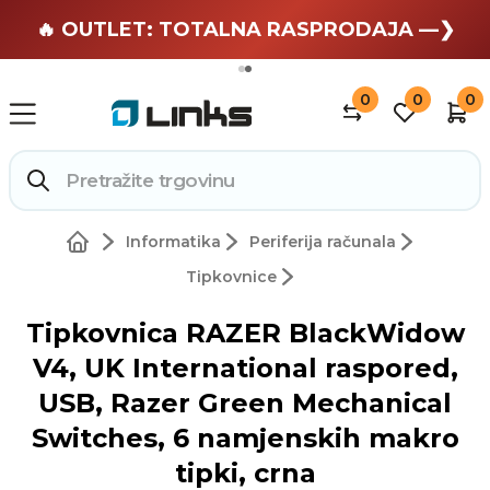
🏄 Zaslužuješ odmor —❯
🔥 OUTLET: TOTALNA RASPRODAJA —❯
0
0
0
Informatika
Periferija računala
Tipkovnice
Tipkovnica RAZER BlackWidow
V4, UK International raspored,
USB, Razer Green Mechanical
Switches, 6 namjenskih makro
tipki, crna