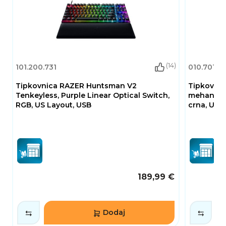
(14)
101.200.731
010.701.111
Tipkovnica RAZER Huntsman V2
Tipkovni
Tenkeyless, Purple Linear Optical Switch,
mehanička
RGB, US Layout, USB
crna, USB
189,99 €
Dodaj