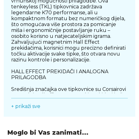
vrhunskoj mogućnosti prilagodbe. Ova
tenkeyless (TKL) tipkovnica zadržava
legendarne K70 performanse, ali u
kompaktnom formatu bez numeričkog dijela,
što omogućava više prostora za pomicanje
miša i ergonomičnije postavljanje ruku –
osobito korisno u natjecateljskim igrama.
Zahvaljujući magnetnim Hall Effect
prekidačima, korisnici mogu precizno definirati
točku aktivacije svake tipke, što otvara novu
razinu kontrole i personalizacije.
HALL EFFECT PREKIDAČI I ANALOGNA
PRILAGODBA
Središnja značajka ove tipkovnice su Corsairovi
napredni Hall Effect magnetski prekidači koji
koriste magnetsko polje za detekciju pritiska
+ prikaži sve
bez fizičkog kontakta. Svaka tipka nudi
analognu osjetljivost, što znači da se točka
aktivacije može podesiti između 0,1 mm i 4 mm,
ovisno o korisnikovim željama i stilu igre. Ova
funkcija omogućava ne samo brže reakcije u
Moglo bi Vas zanimati...
kompetitivnim igrama, već i preciznu kontrolu