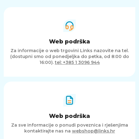
prilagodbu. Idealna je za esport, natjecateljski
gaming, ali i napredne korisnike koji cijene
visoku tehnologiju i preciznost u
svakodnevnom radu.
Web podrška
Za informacije o web trgovini Links nazovite na tel.
(dostupni smo od ponedjeljka do petka, od 8:00 do
16:00).
tel: +385 1 3096 944
Web podrška
Za sve informacije o ponudi poveznica i rješenjima
kontaktirajte nas na
webshop@links.hr