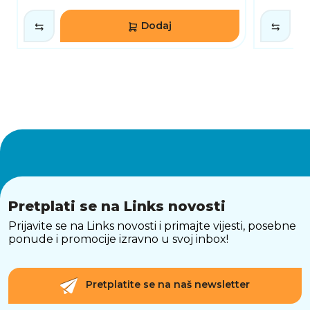
Korištenjem Corsair iCUE softvera, korisnici
Dodaj
mogu prilagoditi svaku funkciju tipkovnice –
od makronaredbi, složenih profila za igre, do
individualnog RGB osvjetljenja za svaku tipku.
Svestrana funkcionalnost uključuje i
mogućnost sinkronizacije osvjetljenja s drugim
Corsair uređajima, stvarajući impresivan vizualni
efekt i jedinstveno radno okruženje.
Tipkovnica dolazi i s internom memorijom za
pohranu profila, što omogućava korisnicima da
koriste svoje postavke i na drugim računalima
bez dodatnog softvera.
SAŽETAK
Pretplati se na Links novosti
Corsair K70 PRO TKL Hall Effect je vrhunska
Prijavite se na Links novosti i primajte vijesti, posebne
mehanička tipkovnica za zahtjevne gamere i
ponude i promocije izravno u svoj inbox!
profesionalce koji žele potpunu kontrolu nad
svakim pritiskom tipke. Uz analognu
prilagodbu, Rapid Trigger opciju, otpornu PBT
Pretplatite se na naš newsletter
izradu i kompaktnu TKL formu, pruža
maksimalne performanse, izdržljivost i