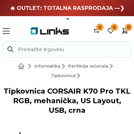
🏄 Zaslužuješ odmor —❯
🔥 OUTLET: TOTALNA RASPRODAJA —❯
0
0
0
Informatika
Periferija računala
Tipkovnice
Tipkovnica CORSAIR K70 Pro TKL
RGB, mehanička, US Layout,
USB, crna