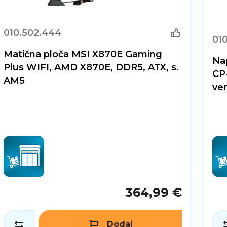
010.502.444
01
Matična ploča MSI X870E Gaming
Na
Plus WIFI, AMD X870E, DDR5, ATX, s.
CP
AM5
ven
364,99 €
Dodaj