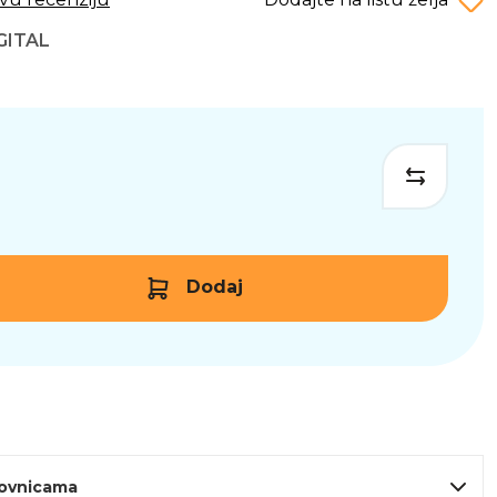
GITAL
Dodaj
lovnicama