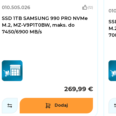
010.505.026
(12)
010
SSD 1TB SAMSUNG 990 PRO NVMe
SS
M.2, MZ-V9P1T0BW, maks. do
M.
7450/6900 MB/s
70
269,99 €
Dodaj