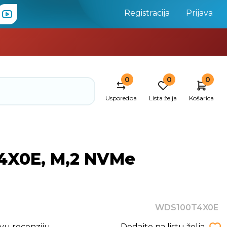
Registracija
Prijava
0
0
0
Usporedba
Lista želja
Košarica
4X0E, M,2 NVMe
WDS100T4X0E
rvu recenziju
Dodajte na listu želja