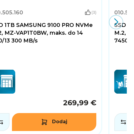
.505.160
010.50
(3)
D 1TB SAMSUNG 9100 PRO NVMe
SSD 1
2, MZ-VAP1T0BW, maks. do 14
M.2, M
0/13 300 MB/s
7450/6
269,99 €
Dodaj