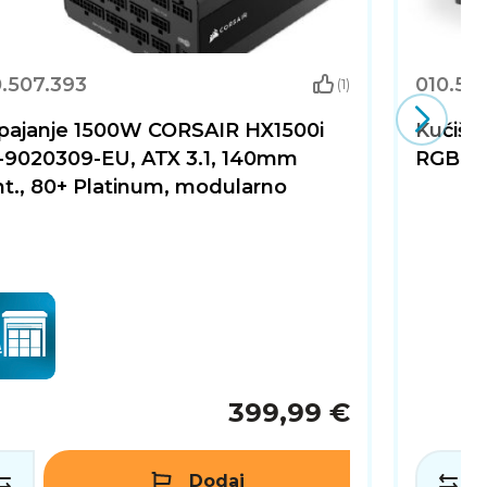
0.507.393
010.50
(1)
pajanje 1500W CORSAIR HX1500i
Kućišt
-9020309-EU, ATX 3.1, 140mm
RGB, A
t., 80+ Platinum, modularno
399,99 €
Dodaj