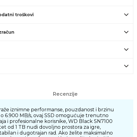
odatni troškovi
izračun
Recenzije
aže iznimne performanse, pouzdanost i brzinu
 do 6.900 MB/s, ovaj SSD omogućuje trenutno
ržaja i profesionalne korisnike, WD Black SN7100
et od 1 TB nudi dovoljno prostora za igre,
abilan i dugotrajan rad. Ako želite maksimalno