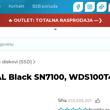
e
Kontakt
B2B ponuda
🏄 Zaslužuješ odmor —❯
🔥 OUTLET: TOTALNA RASPRODAJA —❯
e diskovi (SSD)
L Black SN7100, WDS100T
Šifra:
010.505.201
Napišite p