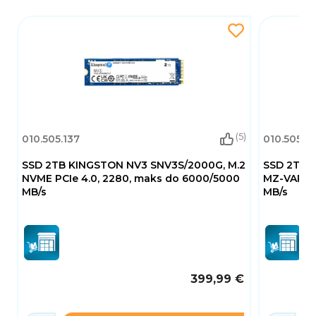
dugoročnu pouzdanost u svakodnevnom
radu.
(5)
010.505.137
010.505.16
SSD 2TB KINGSTON NV3 SNV3S/2000G, M.2
SSD 2TB 
NVME PCIe 4.0, 2280, maks do 6000/5000
MZ-VAP2T0
MB/s
MB/s
399,99 €