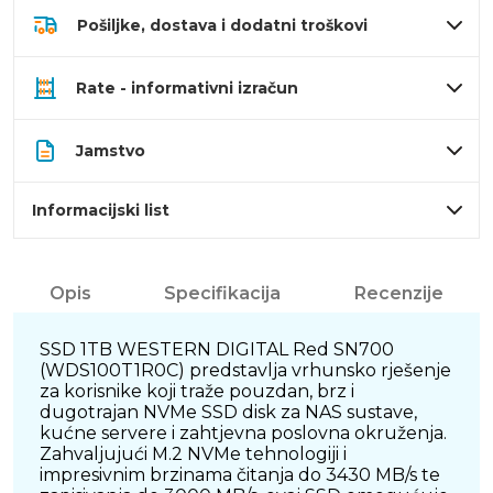
Pošiljke, dostava i dodatni troškovi
Rate - informativni izračun
Jamstvo
Informacijski list
Opis
Specifikacija
Recenzije
SSD 1TB WESTERN DIGITAL Red SN700
(WDS100T1R0C) predstavlja vrhunsko rješenje
za korisnike koji traže pouzdan, brz i
dugotrajan NVMe SSD disk za NAS sustave,
kućne servere i zahtjevna poslovna okruženja.
Zahvaljujući M.2 NVMe tehnologiji i
impresivnim brzinama čitanja do 3430 MB/s te