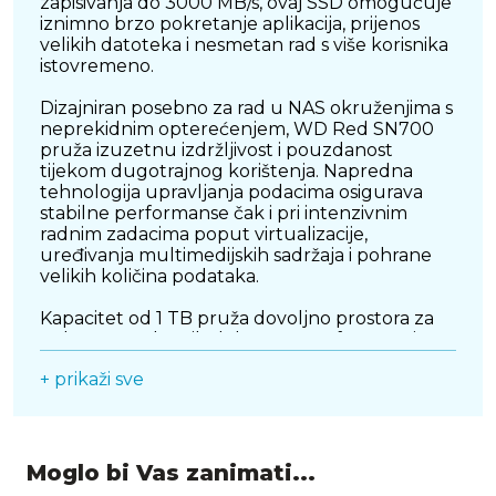
zapisivanja do 3000 MB/s, ovaj SSD omogućuje
iznimno brzo pokretanje aplikacija, prijenos
velikih datoteka i nesmetan rad s više korisnika
istovremeno.
Dizajniran posebno za rad u NAS okruženjima s
neprekidnim opterećenjem, WD Red SN700
pruža izuzetnu izdržljivost i pouzdanost
tijekom dugotrajnog korištenja. Napredna
tehnologija upravljanja podacima osigurava
stabilne performanse čak i pri intenzivnim
radnim zadacima poput virtualizacije,
uređivanja multimedijskih sadržaja i pohrane
velikih količina podataka.
Kapacitet od 1 TB pruža dovoljno prostora za
pohranu poslovnih dokumenata, fotografija,
videozapisa i sigurnosnih kopija, dok kompaktni
+ prikaži sve
M.2 format omogućuje jednostavnu instalaciju
u kompatibilne uređaje. Uz vrhunsku
energetsku učinkovitost i provjerenu kvalitetu
Western Digital proizvoda, WD Red SN700
idealan je izbor za korisnike koji žele
Moglo bi Vas zanimati...
maksimalne performanse, sigurnost podataka i