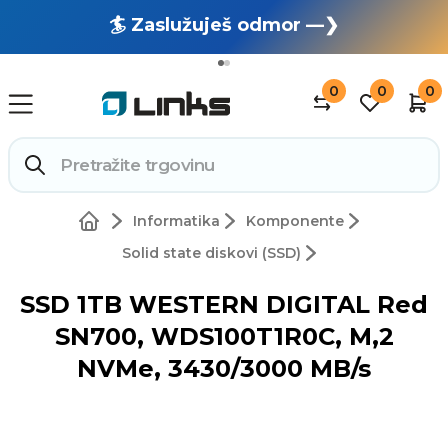
🏄 Zaslužuješ odmor —❯
🔥 OUTLET: TOTALNA RASPRODAJA —❯
0
0
0
Informatika
Komponente
Solid state diskovi (SSD)
SSD 1TB WESTERN DIGITAL Red
SN700, WDS100T1R0C, M,2
NVMe, 3430/3000 MB/s