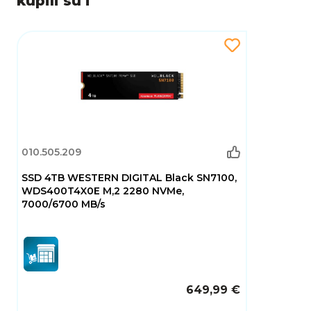
kupili su i
proizvoda, WD Black SN770M 2TB predstavlja
savršen spoj velikog kapaciteta, visoke brzine i
dugotrajne pouzdanosti za korisnike koji žele
izvući maksimum iz svog sustava.
010.505.209
SSD 4TB WESTERN DIGITAL Black SN7100,
WDS400T4X0E M,2 2280 NVMe,
7000/6700 MB/s
649,99 €