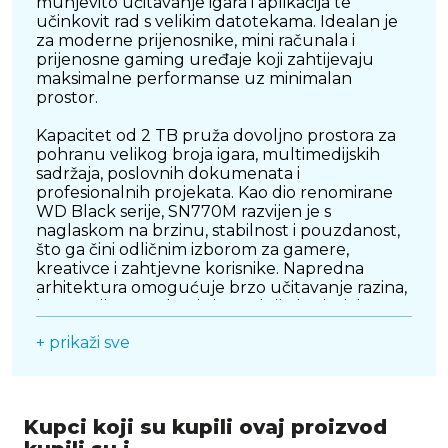
munjevito učitavanje igara i aplikacija te
učinkovit rad s velikim datotekama. Idealan je
za moderne prijenosnike, mini računala i
prijenosne gaming uređaje koji zahtijevaju
maksimalne performanse uz minimalan
prostor.
Kapacitet od 2 TB pruža dovoljno prostora za
pohranu velikog broja igara, multimedijskih
sadržaja, poslovnih dokumenata i
profesionalnih projekata. Kao dio renomirane
WD Black serije, SN770M razvijen je s
naglaskom na brzinu, stabilnost i pouzdanost,
što ga čini odličnim izborom za gamere,
kreativce i zahtjevne korisnike. Napredna
arhitektura omogućuje brzo učitavanje razina,
kraće vrijeme čekanja i ugodnije korisničko
iskustvo tijekom svakodnevnog rada i zabave.
+ prikaži sve
Kompaktni M.2 2230 format posebno je
prilagođen uređajima s ograničenim
prostorom, a istovremeno pruža performanse
usporedive s većim SSD modelima. Uz
Kupci koji su kupili ovaj proizvod
provjerenu kvalitetu Western Digital