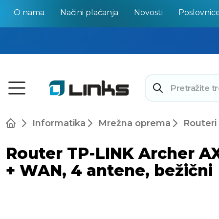
O nama
Načini plaćanja
Novosti
Poslovnic
Informatika
Mrežna oprema
Routeri
Router TP-LINK Archer AX2
+ WAN, 4 antene, bežični