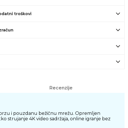
odatni troškovi
izračun
Recenzije
aju brzu i pouzdanu bežičnu mrežu. Opremljen
 strujanje 4K video sadržaja, online igranje bez