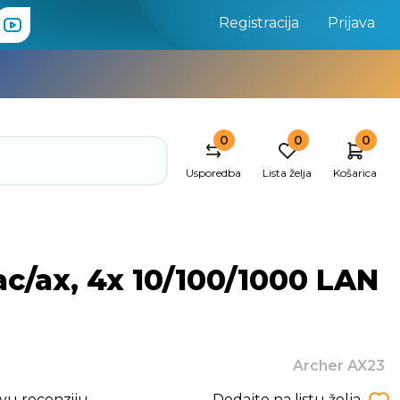
Registracija
Prijava
0
0
0
Usporedba
Lista želja
Košarica
ac/ax, 4x 10/100/1000 LAN
Archer AX23
rvu recenziju
Dodajte na listu želja