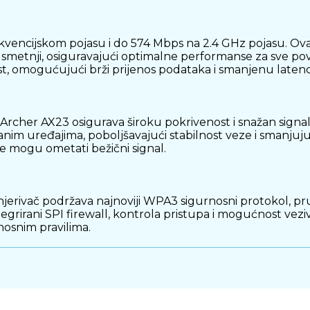
ekvencijskom pojasu i do 574 Mbps na 2.4 GHz pojasu. 
z smetnji, osiguravajući optimalne performanse za sve 
, omogućujući brži prijenos podataka i smanjenu latenc
 Archer AX23 osigurava široku pokrivenost i snažan signa
nim uređajima, poboljšavajući stabilnost veze i smanjuj
je mogu ometati bežični signal.
mjerivač podržava najnoviji WPA3 sigurnosni protokol, p
tegrirani SPI firewall, kontrola pristupa i mogućnost ve
osnim pravilima.
ljujući intuitivnom web sučelju i TP-Link Tether aplikacij
ama, praćenje povezanih uređaja i ažuriranje firmvera s
rivač uvijek ima najnovije značajke i sigurnosne zakrpe.