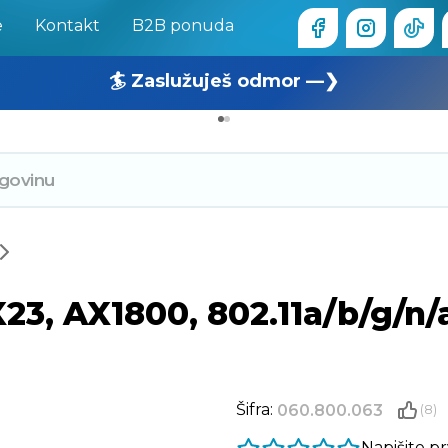
e
Kontakt
B2B ponuda
🏄 Zaslužuješ odmor —❯
🔥 OUTLET: TOTALNA RASPRODAJA —❯
3, AX1800, 802.11a/b/g/n/
Šifra:
060.800.063
(8)
Napišite p