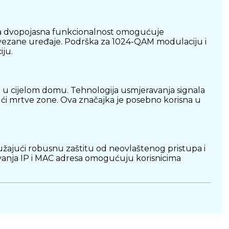
Ova dvopojasna funkcionalnost omogućuje
povezane uređaje. Podrška za 1024-QAM modulaciju i
iju.
l u cijelom domu. Tehnologija usmjeravanja signala
ući mrtve zone. Ova značajka je posebno korisna u
ružajući robusnu zaštitu od neovlaštenog pristupa i
zivanja IP i MAC adresa omogućuju korisnicima
i dostupnoj za iOS i Android uređaje. Aplikacija
 bilo kojeg mjesta. Dodatno, podrška za automatska