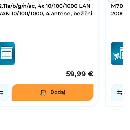
.11a/b/g/n/ac, 4x 10/100/1000 LAN
M7000,
AN 10/100/1000, 4 antene, bežični
2000m
59,99 €
Dodaj