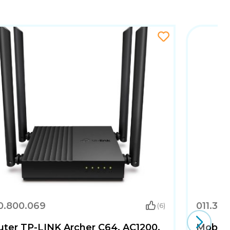
0.800.069
011.303
(6)
uter TP-LINK Archer C64, AC1200,
Mobiln