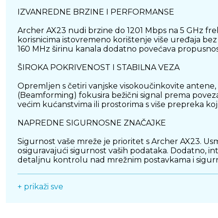
IZVANREDNE BRZINE I PERFORMANSE
Archer AX23 nudi brzine do 1201 Mbps na 5 GHz fr
korisnicima istovremeno korištenje više uređaja be
160 MHz širinu kanala dodatno povećava propusnost
ŠIROKA POKRIVENOST I STABILNA VEZA
Opremljen s četiri vanjske visokoučinkovite antene,
(Beamforming) fokusira bežični signal prema poveza
većim kućanstvima ili prostorima s više prepreka ko
NAPREDNE SIGURNOSNE ZNAČAJKE
Sigurnost vaše mreže je prioritet s Archer AX23. Us
osiguravajući sigurnost vaših podataka. Dodatno, in
detaljnu kontrolu nad mrežnim postavkama i sigurn
JEDNOSTAVNA INSTALACIJA I UPRAVLJANJE
+ prikaži sve
Postavljanje Archer AX23 je brzo i jednostavno zahva
omogućuje korisnicima upravljanje mrežnim postavk
OTA (Over-the-Air) ažuriranja osigurava da vaš usmje