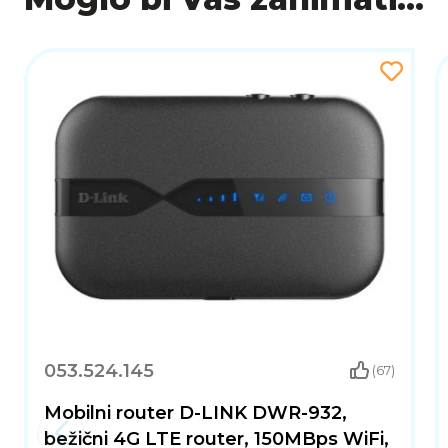
053.524.145
(67)
Mobilni router D-LINK DWR-932,
bežični 4G LTE router, 150MBps WiFi,