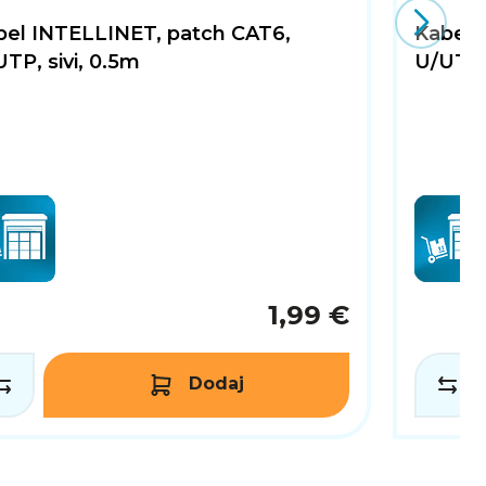
bel INTELLINET, patch CAT6,
Kabel 
TP, sivi, 0.5m
U/UTP, 
1,99 €
Dodaj