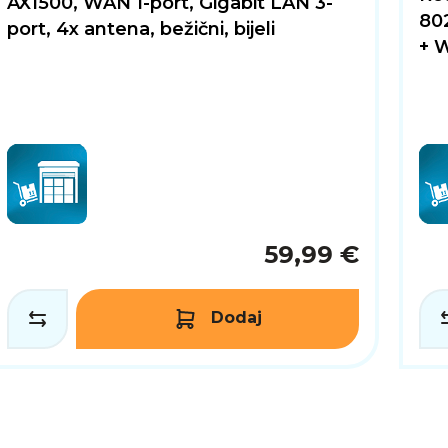
AX1500, WAN 1-port, Gigabit LAN 3-
802
port, 4x antena, bežični, bijeli
+ W
59,99 €
Dodaj