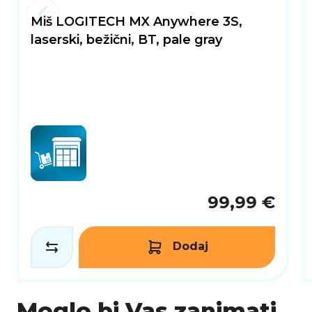
Miš LOGITECH MX Anywhere 3S,
laserski, bežični, BT, pale gray
99,99 €
Dodaj
Moglo bi Vas zanimati...