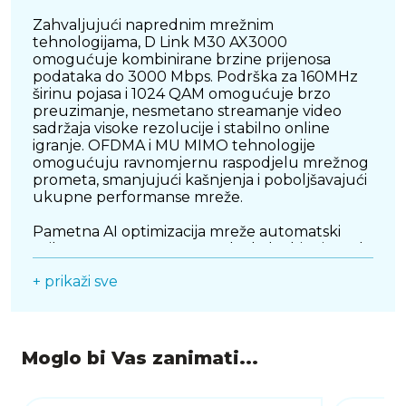
Zahvaljujući naprednim mrežnim
tehnologijama, D Link M30 AX3000
omogućuje kombinirane brzine prijenosa
podataka do 3000 Mbps. Podrška za 160MHz
širinu pojasa i 1024 QAM omogućuje brzo
preuzimanje, nesmetano streamanje video
sadržaja visoke rezolucije i stabilno online
igranje. OFDMA i MU MIMO tehnologije
omogućuju ravnomjernu raspodjelu mrežnog
prometa, smanjujući kašnjenja i poboljšavajući
ukupne performanse mreže.
Pametna AI optimizacija mreže automatski
prilagođava mrežne postavke kako bi osigurala
najbolje moguće performanse, smanjujući
+ prikaži sve
smetnje i optimizirajući propusnost za uređaje
koji zahtijevaju visoke brzine. Router također
podržava WPA3 enkripciju, osiguravajući
visoku razinu zaštite i privatnosti korisničkih
podataka.
Moglo bi Vas zanimati...
D Link M30 AX3000 dolazi s elegantnim
dizajnom i posebno oblikovanim antenama