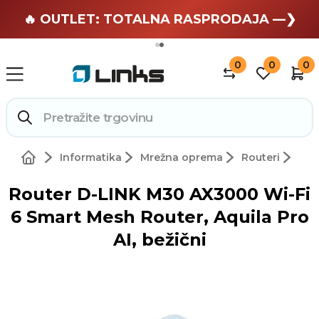
🏄 Zaslužuješ odmor —❯
🔥 OUTLET: TOTALNA RASPRODAJA —❯
0
0
0
Informatika
Mrežna oprema
Routeri
Router D-LINK M30 AX3000 Wi-Fi
6 Smart Mesh Router, Aquila Pro
AI, bežični