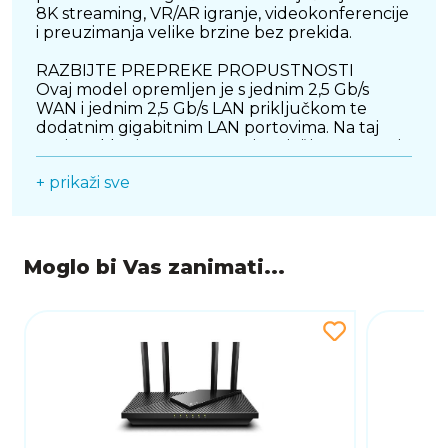
8K streaming, VR/AR igranje, videokonferencije
i preuzimanja velike brzine bez prekida.
RAZBIJTE PREPREKE PROPUSTNOSTI
Ovaj model opremljen je s jednim 2,5 Gb/s
WAN i jednim 2,5 Gb/s LAN priključkom te
dodatnim gigabitnim LAN portovima. Na taj
način otklanja se „1 G ograničenje“ i omogućuje
potpuno iskorištavanje maksimalnih brzina
+ prikaži sve
širokopojasnog interneta. Posebno je pogodan
za gaming računala, NAS uređaje i
multimedijske sustave.
ŠIRENJE POKRIVENOSTI KOJE STVARNO
Moglo bi Vas zanimati...
RADI
Četiri vanjske omnidirekcijske antene u
kombinaciji s beamforming tehnologijom i
optimizacijama signala značajno povećavaju
domet i stabilnost mreže. To osigurava snažnu i
pouzdanu povezanost u svakoj prostoriji doma
ili ureda.
BEZPREKIDNA MREŽA U CIJELOM