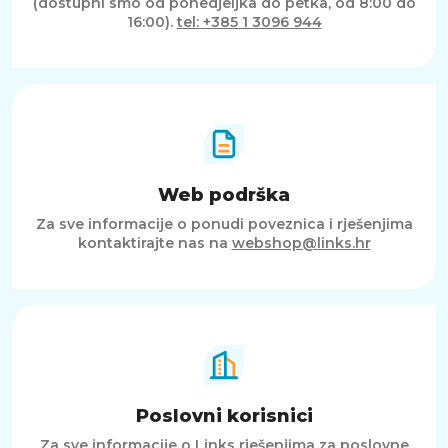
(dostupni smo od ponedjeljka do petka, od 8:00 do
16:00).
tel: +385 1 3096 944
Web podrška
Za sve informacije o ponudi poveznica i rješenjima
kontaktirajte nas na
webshop@links.hr
Poslovni korisnici
Za sve informacije o Links rješenjima za poslovne