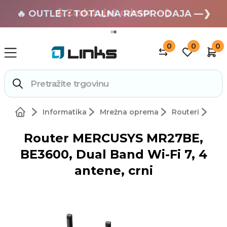
🏄 Zaslužuješ odmor —❯
🔥 OUTLET: TOTALNA RASPRODAJA —❯
0
0
0
Informatika
Mrežna oprema
Routeri
Router MERCUSYS MR27BE,
BE3600, Dual Band Wi-Fi 7, 4
antene, crni