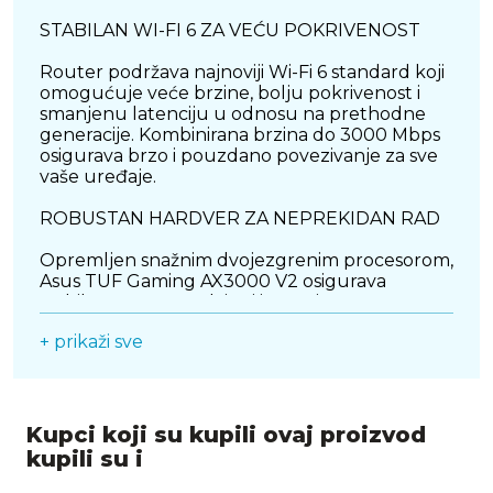
STABILAN WI-FI 6 ZA VEĆU POKRIVENOST
Router podržava najnoviji Wi-Fi 6 standard koji
omogućuje veće brzine, bolju pokrivenost i
smanjenu latenciju u odnosu na prethodne
generacije. Kombinirana brzina do 3000 Mbps
osigurava brzo i pouzdano povezivanje za sve
vaše uređaje.
ROBUSTAN HARDVER ZA NEPREKIDAN RAD
Opremljen snažnim dvojezgrenim procesorom,
Asus TUF Gaming AX3000 V2 osigurava
stabilnost mreže čak i pri intenzivnom
korištenju. Uz optimizirane termalne
+ prikaži sve
karakteristike i robusno kućište, ovaj router je
dizajniran za dugotrajnu pouzdanost.
OPTIMIZIRANE GAMING I STREAMING
PERFORMANSE
Kupci koji su kupili ovaj proizvod
kupili su i
Uz Adaptive QoS tehnologiju, router
automatski prepoznaje i daje prioritet