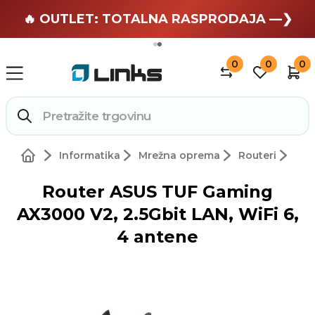
🏄 Zaslužuješ odmor —❯
🔥 OUTLET: TOTALNA RASPRODAJA —❯
0
0
0
Informatika
Mrežna oprema
Routeri
Router ASUS TUF Gaming
AX3000 V2, 2.5Gbit LAN, WiFi 6,
4 antene