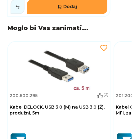
Dodaj
Moglo bi Vas zanimati...
(2)
200.600.295
201.200.2
Kabel DELOCK, USB 3.0 (M) na USB 3.0 (Ž),
Kabel CEL
produžni, 5m
MFI, za Ap