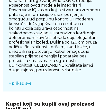
računala i druge zahtjevne USB-C uređaje.
Posebnost ovog modela je integrirani
PowerView IQ zaslon koji u stvarnom vremenu
prikazuje informacije o snazi punjenja,
omogućujući potpunu kontrolu i moderan
korisnički doživljaj. Kvalitetna i robusna
konstrukcija osigurava otpornost na
svakodnevno savijanje i intenzivno korištenje,
dok premium završna obrada daje elegantan i
profesionalan izgled. Duljina od 120 cm pruža
odličnu fleksibilnost korištenja kod kuće, u
uredu ili na putovanju. Kabel omogućuje
stabilan prijenos energije i podataka bez
prekida, uz maksimalnu sigurnost i
učinkovitost. CELLULARLINE kvaliteta jamči
dugotrajnost, pouzdanost i vrhunske
performanse za korisnike koji žele
najmoderniju tehnologiju punjenja u
+ prikaži sve
premium izvedbi.
Kupci koji su kupili ovaj proizvod