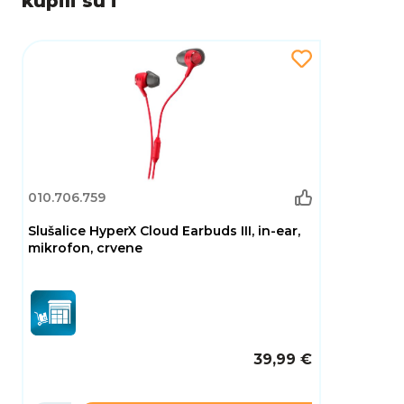
kupili su i
010.706.759
Slušalice HyperX Cloud Earbuds III, in-ear,
mikrofon, crvene
39,99 €