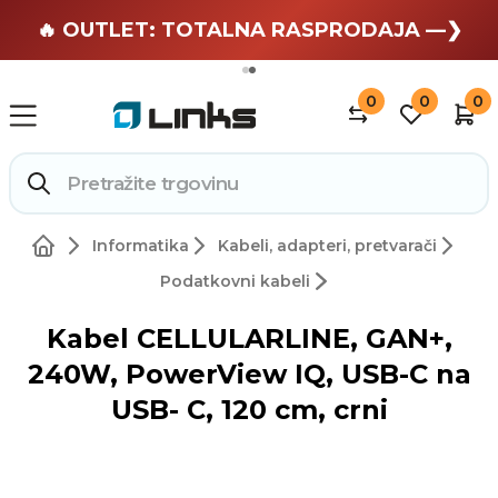
🏄 Zaslužuješ odmor —❯
🔥 OUTLET: TOTALNA RASPRODAJA —❯
0
0
0
Informatika
Kabeli, adapteri, pretvarači
Podatkovni kabeli
Kabel CELLULARLINE, GAN+,
240W, PowerView IQ, USB-C na
USB- C, 120 cm, crni