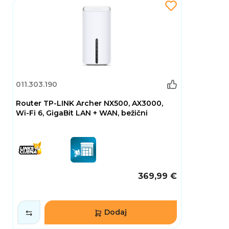
jednom elegantnom uređaju. Jednostavna
instalacija, fleksibilna uporaba i snažne mrežne
mogućnosti čine ga odličnim izborom za
korisnike koji žele brz, stabilan i siguran
internet bez ograničenja.
011.303.190
Router TP-LINK Archer NX500, AX3000,
Wi-Fi 6, GigaBit LAN + WAN, bežični
369,99 €
Dodaj