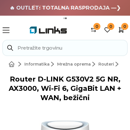
🏄 Zaslužuješ odmor —❯
🔥 OUTLET: TOTALNA RASPRODAJA —❯
0
0
0
Informatika
Mrežna oprema
Routeri
Router D-LINK G530V2 5G NR,
AX3000, Wi-Fi 6, GigaBit LAN +
WAN, bežični