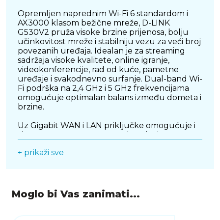
Opremljen naprednim Wi-Fi 6 standardom i
AX3000 klasom bežične mreže, D-LINK
G530V2 pruža visoke brzine prijenosa, bolju
učinkovitost mreže i stabilniju vezu za veći broj
povezanih uređaja. Idealan je za streaming
sadržaja visoke kvalitete, online igranje,
videokonferencije, rad od kuće, pametne
uređaje i svakodnevno surfanje. Dual-band Wi-
Fi podrška na 2,4 GHz i 5 GHz frekvencijama
omogućuje optimalan balans između dometa i
brzine.
Uz Gigabit WAN i LAN priključke omogućuje i
žičnu povezanost za računala, televizore,
konzole ili druge mrežne uređaje kojima je
+ prikaži sve
potrebna maksimalna stabilnost. Sigurnost
mreže dodatno je poboljšana WPA3
enkripcijom, podrškom za gostujući Wi-Fi i
naprednim mogućnostima upravljanja
pristupom.
Moglo bi Vas zanimati...
D-LINK G530V2 kombinira prednosti mobilnog
5G interneta i modernog Wi-Fi 6 usmjerivača u