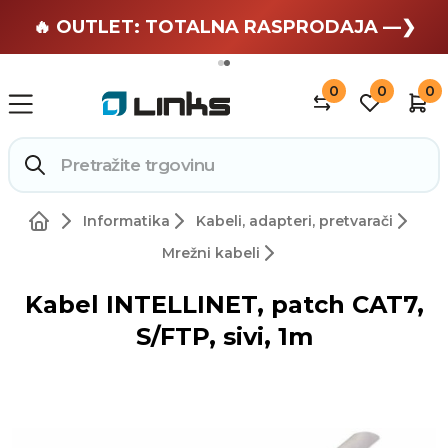
🏄 Zaslužuješ odmor —❯
🔥 OUTLET: TOTALNA RASPRODAJA —❯
0
0
0
Informatika
Kabeli, adapteri, pretvarači
Mrežni kabeli
Kabel INTELLINET, patch CAT7,
S/FTP, sivi, 1m