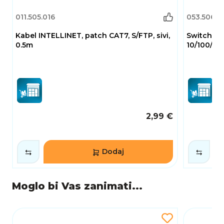
011.505.016
053.506.2
Kabel INTELLINET, patch CAT7, S/FTP, sivi,
Switch D-
0.5m
10/100/10
2,99 €
Dodaj
Moglo bi Vas zanimati...