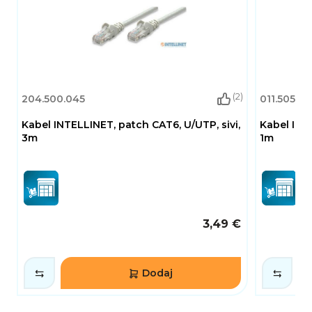
(2)
204.500.045
011.505.113
Kabel INTELLINET, patch CAT6, U/UTP, sivi,
Kabel INTE
3m
1m
3,49 €
Dodaj