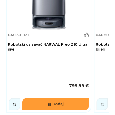
040.501.121
040.501.1
Robotski usisavač NARWAL Freo Z10 Ultra,
Robotski 
sivi
bijeli
799,99 €
Dodaj