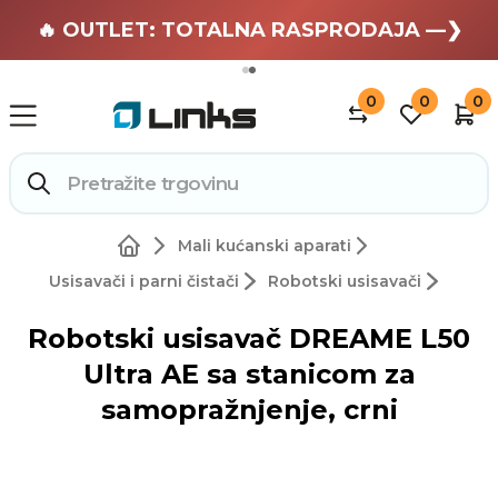
🏄 Zaslužuješ odmor —❯
🔥 OUTLET: TOTALNA RASPRODAJA —❯
0
0
0
Mali kućanski aparati
Usisavači i parni čistači
Robotski usisavači
Robotski usisavač DREAME L50
Ultra AE sa stanicom za
samopražnjenje, crni