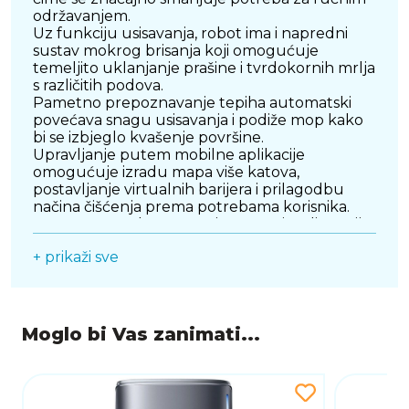
održavanjem.
Uz funkciju usisavanja, robot ima i napredni
sustav mokrog brisanja koji omogućuje
temeljito uklanjanje prašine i tvrdokornih mrlja
s različitih podova.
Pametno prepoznavanje tepiha automatski
povećava snagu usisavanja i podiže mop kako
bi se izbjeglo kvašenje površine.
Upravljanje putem mobilne aplikacije
omogućuje izradu mapa više katova,
postavljanje virtualnih barijera i prilagodbu
načina čišćenja prema potrebama korisnika.
Dreame L50 Ultra AE spaja snagu, inteligenciju
i praktičnost u jednom uređaju, pretvarajući
+ prikaži sve
svakodnevno čišćenje u potpuno bezbrižno
iskustvo.
Moglo bi Vas zanimati...