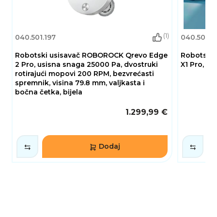
(1)
040.501.197
040.501.2
Robotski usisavač ROBOROCK Qrevo Edge
Robotski 
2 Pro, usisna snaga 25000 Pa, dvostruki
X1 Pro, crn
rotirajući mopovi 200 RPM, bezvrećasti
spremnik, visina 79.8 mm, valjkasta i
bočna četka, bijela
1.299,99 €
Dodaj