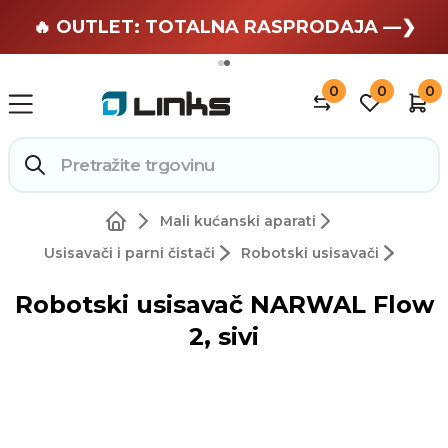
🏄 Zaslužuješ odmor —❯
🔥 OUTLET: TOTALNA RASPRODAJA —❯
0
0
0
Mali kućanski aparati
Usisavači i parni čistači
Robotski usisavači
Robotski usisavač NARWAL Flow
2, sivi