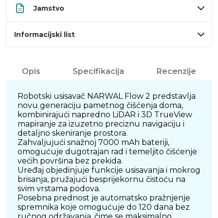
Jamstvo
Informacijski list
Opis
Specifikacija
Recenzije
Robotski usisavač NARWAL Flow 2 predstavlja
novu generaciju pametnog čišćenja doma,
kombinirajući napredno LiDAR i 3D TrueView
mapiranje za izuzetno preciznu navigaciju i
detaljno skeniranje prostora.
Zahvaljujući snažnoj 7000 mAh bateriji,
omogućuje dugotrajan rad i temeljito čišćenje
većih površina bez prekida.
Uređaj objedinjuje funkcije usisavanja i mokrog
brisanja, pružajući besprijekornu čistoću na
svim vrstama podova.
Posebna prednost je automatsko pražnjenje
spremnika koje omogućuje do 120 dana bez
ručnog održavanja, čime se maksimalno