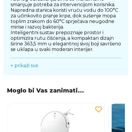
smanjuje potreba za intervencijom korisnika.
Napredna stanica koristi vruću vodu do 100°C
za učinkovito pranje krpe, dok sušenje mopa
toplim zrakom do 60°C sprječava neugodne
mirise i razvoj bakterija.
Inteligentni sustav prepoznaje prostor i
optimizira rutu čišćenja, a kompaktan dizajn
širine 363,5 mm u elegantnoj sivoj boji savršeno
se uklapa u svaki moderan interijer.
NARWAL Flow 2 donosi potpuno autonomno,
higijensko i visokoučinkovito čišćenje uz
+ prikaži sve
minimalan napor korisnika.
Moglo bi Vas zanimati...