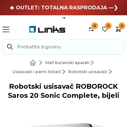
🏄 Zaslužuješ odmor —❯
🔥 OUTLET: TOTALNA RASPRODAJA —❯
0
0
0
Mali kućanski aparati
Usisavači i parni čistači
Robotski usisavači
Robotski usisavač ROBOROCK
Saros 20 Sonic Complete, bijeli