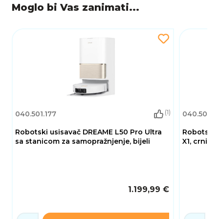
Moglo bi Vas zanimati...
(1)
040.501.177
040.501.1
Robotski usisavač DREAME L50 Pro Ultra
Robotski 
sa stanicom za samopražnjenje, bijeli
X1, crni
1.199,99 €