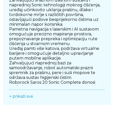
Zahvaljujući snažnom usisnom sustavu i
naprednoj Sonic tehnologiji mokrog čišćenja,
uređaj učinkovito uklanja prašinu, dlake i
tvrdokorne mrlje s različitih površina,
ostavljajući podove besprijekorno čistima uz
minimalan napor korisnika.
Pametna navigacija s laserskim i AI sustavom
omogućuje precizno mapiranje prostora,
prepoznavanje prepreka i optimizaciju rute
čišćenja u stvarnom vremenu.
Uređaj pamti više katova, podržava virtualne
barijere i omogućuje detaljno upravljanje
putem mobilne aplikacije.
Zahvaljujući naprednoj bazi za
samoodržavanje, robot automatski prazni
spremnik za prašinu, pere i suši mopove te
održava sustav higijenski čistim.
Roborock Saros 20 Sonic Complete donosi
profesionalnu razinu čišćenja u dom, spajajući
snagu, preciznost i potpunu automatizaciju u
+ prikaži sve
jednom inteligentnom uređaju koji značajno
smanjuje potrebu za ručnim čišćenjem.