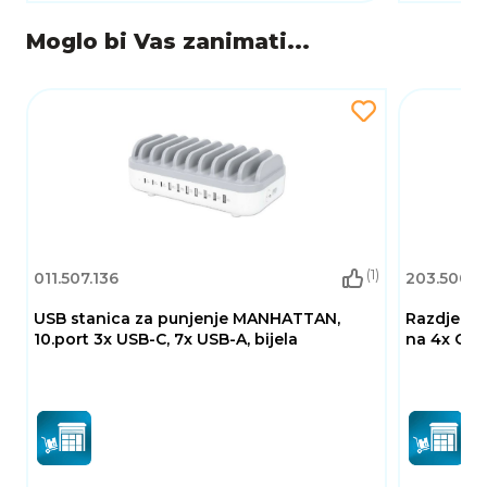
Moglo bi Vas zanimati...
(1)
011.507.136
203.500.0
USB stanica za punjenje MANHATTAN,
Razdjelnik
10.port 3x USB-C, 7x USB-A, bijela
na 4x OUT