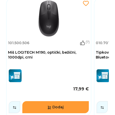
(7)
101.500.506
010.701.3
Miš LOGITECH M190, optički, bežični,
Tipkovni
1000dpi, crni
Bluetooth
17,99 €
Dodaj