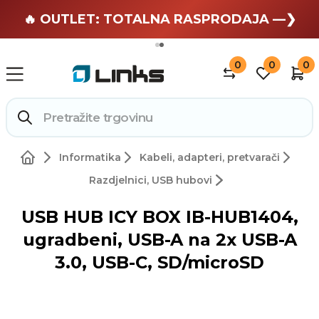
🏄 Zaslužuješ odmor —❯
🔥 OUTLET: TOTALNA RASPRODAJA —❯
0
0
0
Informatika
Kabeli, adapteri, pretvarači
Razdjelnici, USB hubovi
USB HUB ICY BOX IB-HUB1404,
ugradbeni, USB-A na 2x USB-A
3.0, USB-C, SD/microSD