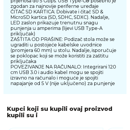
prijenosa do 5 Gbps. USB Type-C® posebno je
zgodan za najnovije periferne uređaje
ČITAČ SD KARTICA: Dobivate i čitač SD &
MicroSD kartica (SD, SDHC, SDXC). Nadalje,
LED zaslon prikazuje trenutnu snagu
punjenja u amperima (lijevi USB Type-A
priključak)
ZAŠTITA OD PRAŠINE: Podizač stola može se
ugraditi u postojeće kabelske uvodnice
(promjera 60 mm) u stolu. Nadalje, isporučuje
se poklopac koji se može koristiti za zaštitu
priključaka
POVEZIVANJE NA RAČUNALO: Integrirani 120
cm USB 3.0 i audio kabel mogu se spojiti
izravno na računalo i moguće je spojiti
napajanje od 5 V (nije uključeno) za punjenje
uređaja
Kupci koji su kupili ovaj proizvod
kupili su i