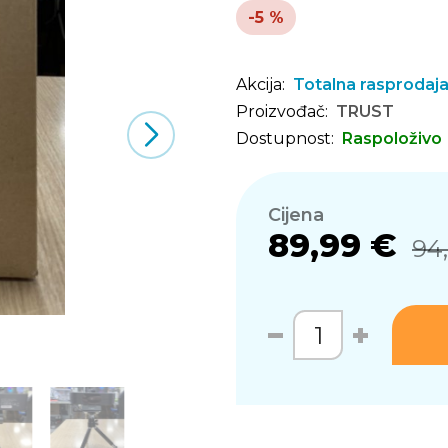
-5 %
Akcija:
Totalna rasprodaj
Proizvođač:
TRUST
Dostupnost:
Raspoloživo
Cijena
89,99 €
94