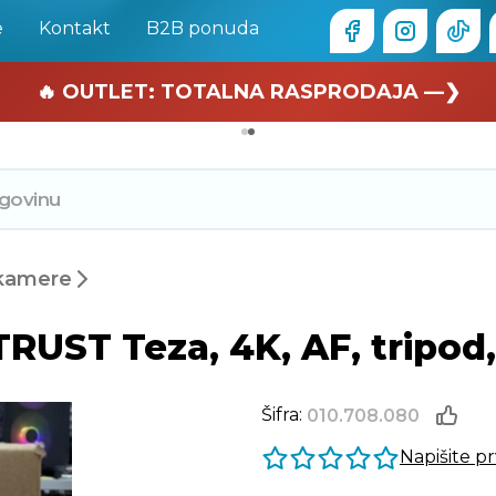
e
Kontakt
B2B ponuda
🏄 Zaslužuješ odmor —❯
🔥 OUTLET: TOTALNA RASPRODAJA —❯
kamere
RUST Teza, 4K, AF, tripod
Šifra:
010.708.080
Napišite p