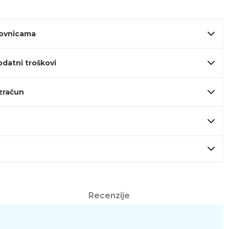
lovnicama
odatni troškovi
izračun
Recenzije