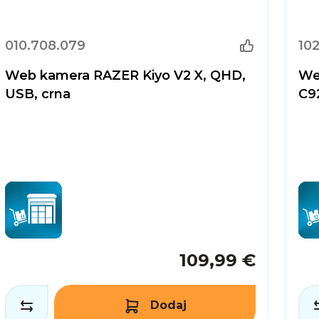
010.708.079
102
Web kamera RAZER Kiyo V2 X, QHD,
We
USB, crna
C9
109,99 €
Dodaj