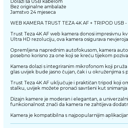
Dolazi sa USB kabelom
Bez originalne ambalaže
Jamstvo 24 mjeseca
WEB KAMERA TRUST TEZA 4K AF + TRIPOD USB 
Trust Teza 4K AF web kamera donosi impresivnu kvali
Ultra HD rezoluciju, ova kamera osigurava nevjerojatn
Opremljena naprednim autofokusom, kamera automats
posebno korisno za one koji se kreću tijekom poziva i
Kamera dolazi s integriranim mikrofonom koji pruža 
glas uvijek bude jasno čujan, čak i u okruženjima 
Trust Teza 4K AF uključuje i praktičan tripod koji om
stalku, uvijek možete pronaći savršeni kut snimanja
Dizajn kamere je moderan i elegantan, a univerzal
funkcionalnost znači da kamera ne zahtijeva dodatne d
Kamera je kompatibilna s najpopularnijim aplikacija
YouTube. Ova svestranost čini je savršenim izborom za