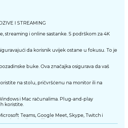
OZIVE I STREAMING
e, streaming i online sastanke. S podrškom za 4K
ravajući da korisnik uvijek ostane u fokusu. To je
e pozadinske buke. Ova značajka osigurava da vaš
ristite na stolu, pričvršćenu na monitor ili na
 Windows i Mac računalima. Plug-and-play
 koristite.
Microsoft Teams, Google Meet, Skype, Twitch i
hunsku kvalitetu slike i zvuka.