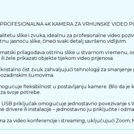
- PROFESIONALNA 4K KAMERA ZA VRHUNSKE VIDEO P
tetu slike i zvuka, idealnu za profesionalne video poziv
u jasnoću slike, čineći svaki detalj savršeno vidljivim.
ki prilagođava oštrinu slike u stvarnom vremenu, osigu
li žele prikazati objekte tijekom video prijenosa.
kristalno čist zvuk zahvaljujući tehnologiji za smanjenj
s pozadinskim šumovima.
ogućuje fleksibilnost u postavljanju kamere. Bilo da je ko
 za svoje potrebe.
ni USB priključak omogućuje jednostavno povezivanje s
rivere ili instalacije – jednostavno ju priključite i odmah
ma za video konferencije i streaming, uključujući Zoom, 
 poslovne korisnike, kreatore sadržaja i sve koji žele vr