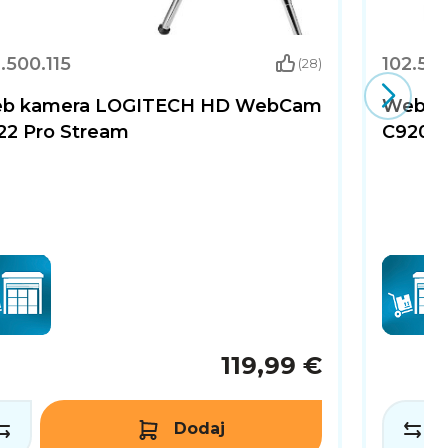
.500.115
102.500
(28)
b kamera LOGITECH HD WebCam
Web k
22 Pro Stream
C920S 
119,99 €
Dodaj