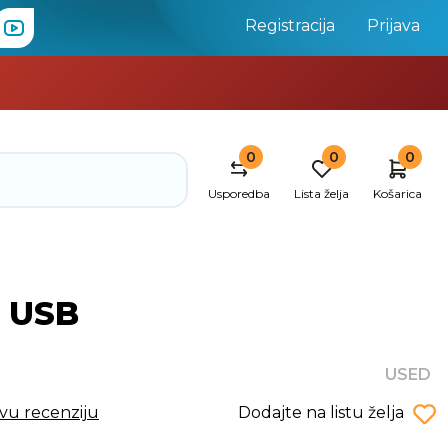
Registracija
Prijava
0
0
0
Usporedba
Lista želja
Košarica
, USB
USED
rvu recenziju
Dodajte na listu želja