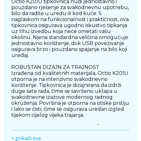
Octio K201U tipkovnica nudi jednostavno i
pouzdano rješenje za svakodnevnu upotrebu,
bilo da radite u uredu ili kod kuće. S
naglaskom na funkcionalnost i praktičnost, ova
tipkovnica osigurava ugodno iskustvo tipkanja
uz tihu izvedbu koja neće ometati vašu
okolinu. Njena standardna veličina omogućuje
jednostavno korištenje, dok USB povezivanje
osigurava brzo i pouzdano spajanje na bilo koji
uređaj.
ROBUSTAN DIZAJN ZA TRAJNOST
Izrađena od kvalitetnih materijala, Octio K201U
otporna je na intenzivno svakodnevno
korištenje. Tipkovnica je dizajnirana da izdrži
duge sate rada, čime se savršeno uklapa u
svakodnevne izazove modernog radnog
okruženja. Površina je otporna na otiske prstiju
i lako se čisti, čime se osigurava uredan izgled
tijekom cijelog vijeka trajanja.
ERGONOMIJA ZA UDOBNO KORIŠTENJE
Poseban naglasak stavljen je na ergonomiju,
+ prikaži sve
što omogućuje smanjenje umora tijekom