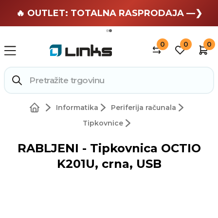
🏄 Zaslužuješ odmor —❯
🔥 OUTLET: TOTALNA RASPRODAJA —❯
0
0
0
Informatika
Periferija računala
Tipkovnice
RABLJENI - Tipkovnica OCTIO
K201U, crna, USB