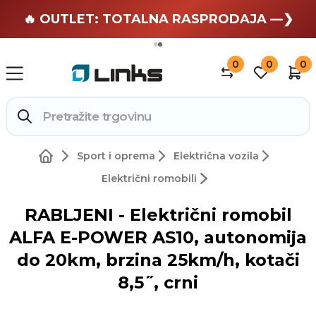
🏄 Zaslužuješ odmor —❯
🔥 OUTLET: TOTALNA RASPRODAJA —❯
0
0
0
Sport i oprema
Električna vozila
Električni romobili
RABLJENI - Električni romobil
ALFA E-POWER AS10, autonomija
do 20km, brzina 25km/h, kotači
8,5˝, crni