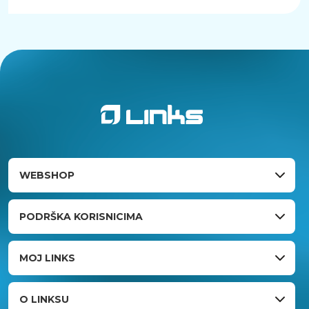
Alfa E-Power AS10 je izvrstan odabir za
korisnike koji traže pouzdan, siguran i ekološki
prihvatljiv način prijevoza po gradu. S
dometom do 20 km, maksimalnom brzinom od
25 km/h i 8,5-inčnim kotačima, ovaj romobil
pruža udobnu, stabilnu i sigurno iskustvo
vožnje. Njegov moderan dizajn, napredne
kočnice, jednostavna sklopivost i ekološka
prihvatljivost čine ga savršenim rješenjem za
gradsku mobilnost. Ako tražite efikasan i
praktičan električni romobil, Alfa E-Power AS10
bit će pravi odabir za vas.
WEBSHOP
PODRŠKA KORISNICIMA
MOJ LINKS
O LINKSU