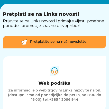
AS10, koji je opremljen naprednim sustavom
kočenja. Prednja i stražnja mehanička kočnica
omogućuju brzo i sigurno zaustavljanje čak i
Pretplati se na Links novosti
pri višim brzinama. Dodatno, integrirana LED
Prijavite se na Links novosti i primajte vijesti, posebne
svjetla na romobilu poboljšavaju vašu vidljivost
ponude i promocije izravno u svoj inbox!
u uvjetima slabijeg osvjetljenja, dok
reflektirajući dijelovi povećavaju vašu sigurnost
u prometu.
Pretplatite se na naš newsletter
PRAKTIČAN I ERGONOMSKI DIZAJN
Alfa E-Power AS10 odlikuje se modernim i
praktičnim dizajnom koji omogućuje
jednostavno skladištenje i transport. Romobil je
lagan, ali izdržljiv, s okvirom od kvalitetnih
materijala koji osiguravaju dugovječnost. Uz
sklopivi mehanizam, lako možete preklopiti
romobil u nekoliko sekundi, što ga čini
Web podrška
jednostavnim za pohranu u malim prostorima,
Za informacije o web trgovini Links nazovite na tel.
ali i za transport u javnom prijevozu.
(dostupni smo od ponedjeljka do petka, od 8:00 do
16:00).
tel: +385 1 3096 944
PAMETNA POVEZIVOST I TEHNOLOGIJA