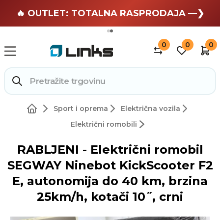
🏄 Zaslužuješ odmor —❯
🔥 OUTLET: TOTALNA RASPRODAJA —❯
0
0
0
Sport i oprema
Električna vozila
Električni romobili
RABLJENI - Električni romobil
SEGWAY Ninebot KickScooter F2
E, autonomija do 40 km, brzina
25km/h, kotači 10˝, crni