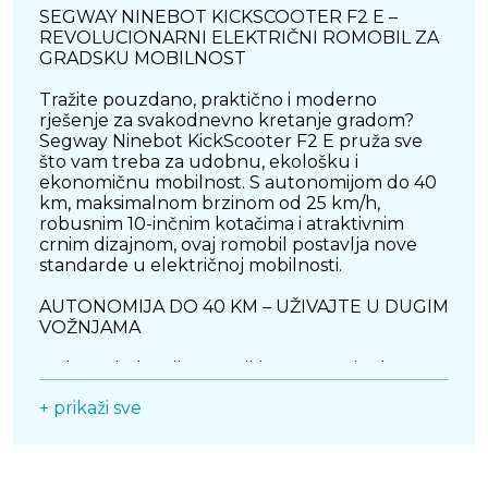
SEGWAY NINEBOT KICKSCOOTER F2 E –
REVOLUCIONARNI ELEKTRIČNI ROMOBIL ZA
GRADSKU MOBILNOST
Tražite pouzdano, praktično i moderno
rješenje za svakodnevno kretanje gradom?
Segway Ninebot KickScooter F2 E pruža sve
što vam treba za udobnu, ekološku i
ekonomičnu mobilnost. S autonomijom do 40
km, maksimalnom brzinom od 25 km/h,
robusnim 10-inčnim kotačima i atraktivnim
crnim dizajnom, ovaj romobil postavlja nove
standarde u električnoj mobilnosti.
AUTONOMIJA DO 40 KM – UŽIVAJTE U DUGIM
VOŽNJAMA
Jedna od glavnih značajki Segway Ninebot
KickScootera F2 E je njegova baterija visokih
+ prikaži sve
performansi, koja omogućuje autonomiju do
40 km s jednim punjenjem. Ovo ga čini
savršenim za: