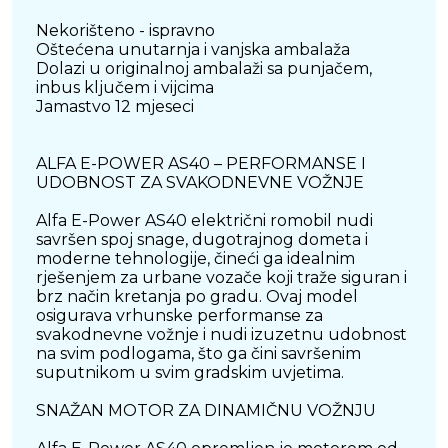
Nekorišteno - ispravno
Oštećena unutarnja i vanjska ambalaža
Dolazi u originalnoj ambalaži sa punjačem,
inbus ključem i vijcima
Jamastvo 12 mjeseci
ALFA E-POWER AS40 – PERFORMANSE I
UDOBNOST ZA SVAKODNEVNE VOŽNJE
Alfa E-Power AS40 električni romobil nudi
savršen spoj snage, dugotrajnog dometa i
moderne tehnologije, čineći ga idealnim
rješenjem za urbane vozače koji traže siguran i
brz način kretanja po gradu. Ovaj model
osigurava vrhunske performanse za
svakodnevne vožnje i nudi izuzetnu udobnost
na svim podlogama, što ga čini savršenim
suputnikom u svim gradskim uvjetima.
SNAŽAN MOTOR ZA DINAMIČNU VOŽNJU