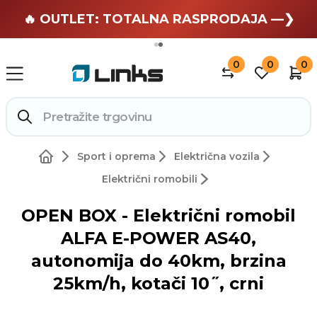
🏄 Zaslužuješ odmor —❯
🔥 OUTLET: TOTALNA RASPRODAJA —❯
0
0
0
Sport i oprema
Električna vozila
Električni romobili
OPEN BOX - Električni romobil
ALFA E-POWER AS40,
autonomija do 40km, brzina
25km/h, kotači 10˝, crni