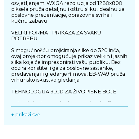
osvjetljenjem. WXGA rezolucija od 1280x800
piksela pruža detaljnu i oštru sliku, idealnu za
poslovne prezentacije, obrazovne svrhe i
kućnu zabavu.
VELIKI FORMAT PRIKAZA ZA SVAKU
POTREBU
S mogućnošću projiciranja slike do 320 inča,
ovaj projektor omogućuje prikaz velikih i jasnih
slika koje će impresionirati vašu publiku. Bez
obzira koristite li ga za poslovne sastanke,
predavanja ili gledanje filmova, EB-W49 pruža
vrhunsko iskustvo gledanja.
TEHNOLOGIJA 3LCD ZA ŽIVOPISNE BOJE
Zahvaljujući naprednoj 3LCD tehnologiji,
projektor osigurava bogate i prirodne boje uz
+ prikaži sve
visoku svjetlinu. Omjer kontrasta od 16.000:1
omogućuje duboke crne tonove i oštre
detalje, čineći svaku scenu realistično
prikazanom.