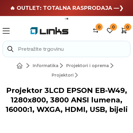
🏄 Zaslužuješ odmor —❯
🔥 OUTLET: TOTALNA RASPRODAJA —❯
0
0
0
Informatika
Projektori i oprema
Projektori
Projektor 3LCD EPSON EB-W49,
1280x800, 3800 ANSI lumena,
16000:1, WXGA, HDMI, USB, bijeli