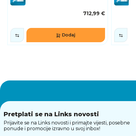
Zahvaljujući automatskoj trapezoidnoj
korekciji, EB-W49 se brzo prilagođava svakoj
712,99 €
površini i omogućuje savršeno poravnavanje
slike. Lagan i kompaktan dizajn omogućuje
jednostavan transport i upotrebu u različitim
okruženjima.
Dodaj
IDEALAN ZA RAZLIČITE PRIMJENE
Bez obzira trebate li projektor za poslovne
sastanke, edukaciju ili zabavu kod kuće, Epson
EB-W49 nudi pouzdanost, kvalitetu i
jednostavnost korištenja, čineći ga izvrsnim
izborom za svakodnevne potrebe.
Pretplati se na Links novosti
Prijavite se na Links novosti i primajte vijesti, posebne
ponude i promocije izravno u svoj inbox!