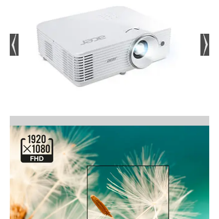
prirodniji i realističniji prikaz, bez obzira na vrstu
sadržaja koji se projicira. Ove tehnologije
posebno dolaze do izražaja kod multimedijskih
prezentacija i video materijala gdje je kvaliteta
boja ključna.
FLEKSIBILNO POSTAVLJANJE I
JEDNOSTAVNO KORIŠTENJE
Acer X1528Ki omogućuje brzo i jednostavno
postavljanje zahvaljujući automatskoj korekciji
trapeza i prilagodljivom projekcijskom omjeru.
Mogućnost projekcije slike velikih dimenzija,
čak i s veće udaljenosti, daje korisniku slobodu
u organizaciji prostora. Ova fleksibilnost čini ga
pogodnim za različite scenarije korištenja – od
manjih prostorija do velikih dvorana.
DUGOTRAJAN RAD I POUZDANOST
Projektor koristi kvalitetan izvor svjetla s
dugim vijekom trajanja koji može doseći do
12.000 sati u štednom načinu rada. To znači
manje održavanja i niže troškove kroz vrijeme,
što je posebno važno za poslovne korisnike.
Stabilan rad i pouzdana konstrukcija