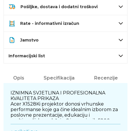
Pošiljke, dostava i dodatni troškovi
Rate - informativni izračun
Jamstvo
Informacijski list
Opis
Specifikacija
Recenzije
IZNIMNA SVJETLINA I PROFESIONALNA
KVALITETA PRIKAZA
Acer X1528Ki projektor donosi vrhunske
performanse koje ga čine idealnim izborom za
poslovne prezentacije, edukaciju i
multimedijske sadržaje. S impresivnih 5200
ANSI lumena svjetline, ovaj model omogućuje