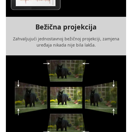
Bežična projekcija
Zahvaljujući jednostavnoj bežičnoj projekciji, zamjena
uređaja nikada nije bila lakša.