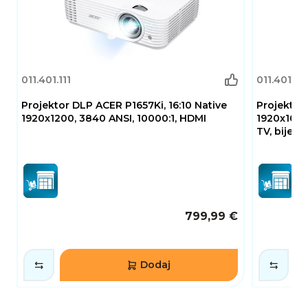
011.401.111
011.401.17
Projektor DLP ACER P1657Ki, 16:10 Native
Projektor
1920x1200, 3840 ANSI, 10000:1, HDMI
1920x1080
TV, bijeli
799,99 €