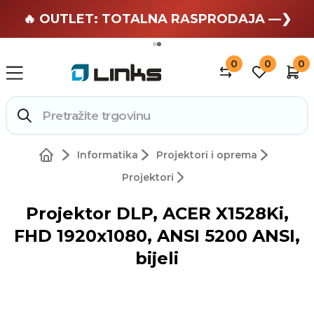
🏄 Zaslužuješ odmor —❯
🔥 OUTLET: TOTALNA RASPRODAJA —❯
0
0
0
Informatika
Projektori i oprema
Projektori
Projektor DLP, ACER X1528Ki,
FHD 1920x1080, ANSI 5200 ANSI,
bijeli