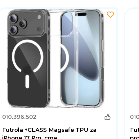
010.396.502
01
Futrola +CLASS Magsafe TPU za
Fut
iPhone 17 Pro, crna
pro