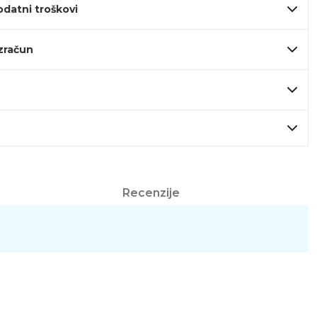
odatni troškovi
izračun
Recenzije