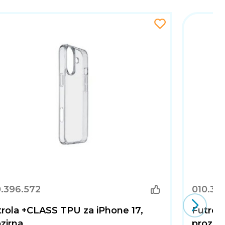
0.396.572
010.39
rola +CLASS TPU za iPhone 17,
Futrol
zirna
prozirn