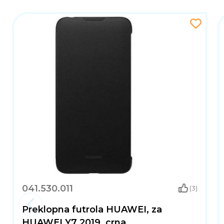
041.530.011
(3)
Preklopna futrola HUAWEI, za
HUAWEI Y7 2019, crna