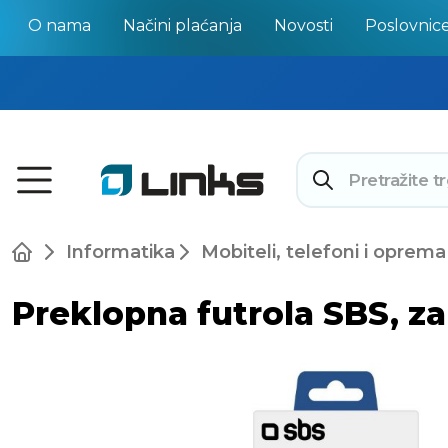
O nama
Načini plaćanja
Novosti
Poslovnic
Informatika
Mobiteli, telefoni i oprema
Preklopna futrola SBS, z