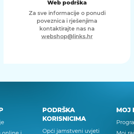
Web podrška
Za sve informacije o ponudi
poveznica i rješenjima
kontaktirajte nas na
webshop@links.hr
P
PODRŠKA
MOJ 
KORISNICIMA
je
Progra
Opći jamstveni uvjeti
 online i
Moj r