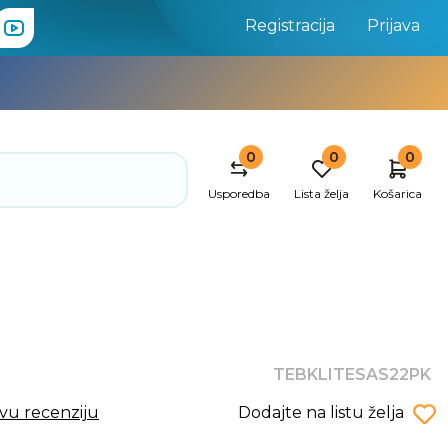
Registracija
Prijava
0
0
0
Usporedba
Lista želja
Košarica
TEBKLITESAS22PK
rvu recenziju
Dodajte na listu želja