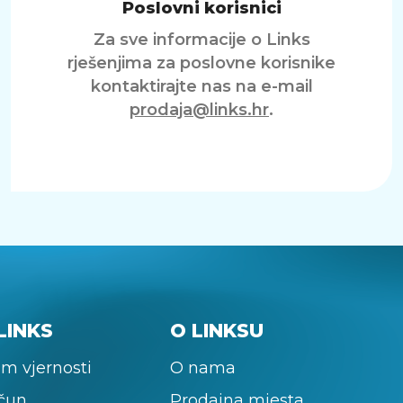
Poslovni korisnici
Za sve informacije o Links
rješenjima za poslovne korisnike
kontaktirajte nas na e-mail
prodaja@links.hr
.
LINKS
O LINKSU
m vjernosti
O nama
ačun
Prodajna mjesta