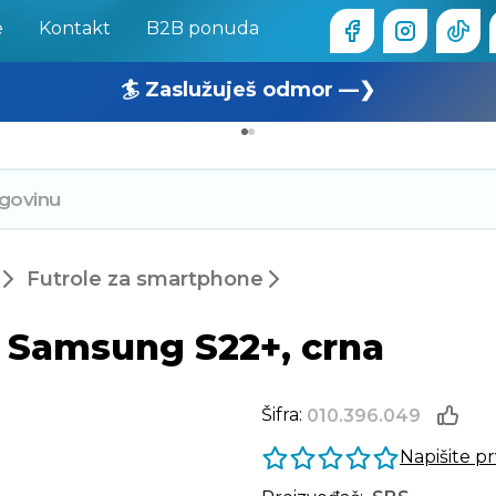
e
Kontakt
B2B ponuda
🏄 Zaslužuješ odmor —❯
🔥 OUTLET: TOTALNA RASPRODAJA —❯
Futrole za smartphone
a Samsung S22+, crna
Šifra:
010.396.049
Napišite p