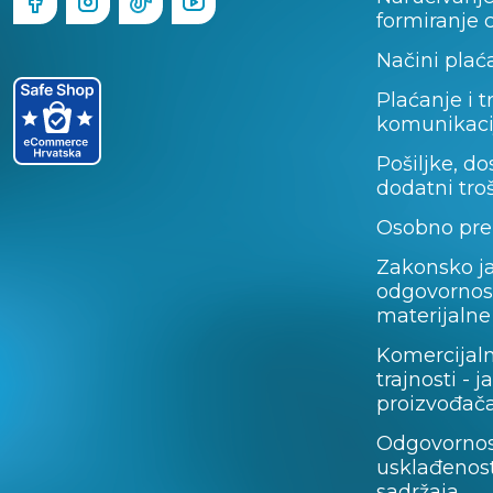
formiranje 
Načini plać
Plaćanje i t
komunikaci
Pošiljke, do
dodatni tro
Osobno pre
Zakonsko j
odgovornos
materijalne
Komercijal
trajnosti - 
proizvođača
Odgovornos
usklađenost
sadržaja