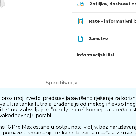
Pošiljke, dostava i d
Rate - informativni 
Jamstvo
Informacijski list
Specifikacija
ozirnoj izvedbi predstavlja savršeno rješenje za korisnik
ultra tanka futrola izrađena je od mekog i fleksibilnog 
li težinu. Zahvaljujući “barely there” konceptu, uređaj o
 svakodnevnoj uporabi.
 16 Pro Max ostane u potpunosti vidljiv, bez narušavanj
što pomaže u smanjenju rizika od klizanja uređaja iz ruke.