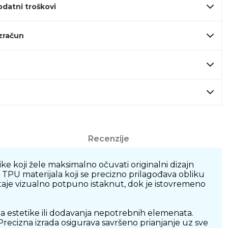
odatni troškovi
izračun
Recenzije
e koji žele maksimalno očuvati originalni dizajn
TPU materijala koji se precizno prilagođava obliku
staje vizualno potpuno istaknut, dok je istovremeno
a estetike ili dodavanja nepotrebnih elemenata.
 Precizna izrada osigurava savršeno prianjanje uz sve