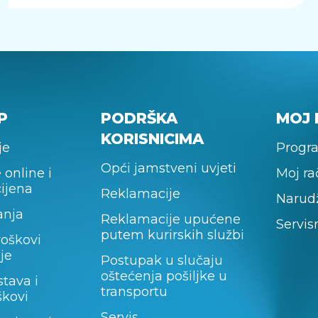
P
PODRŠKA
MOJ 
KORISNICIMA
je
Progra
Opći jamstveni uvjeti
 online i
Moj r
cijena
Reklamacije
Narud
anja
Reklamacije upućene
Servis
putem kurirskih službi
roškovi
je
Postupak u slučaju
oštećenja pošiljke u
stava i
transportu
škovi
Servis