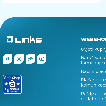
WEBSHO
Uvjeti kupn
Naručivanje
formiranje 
Načini plać
Plaćanje i t
komunikaci
Pošiljke, do
dodatni tro