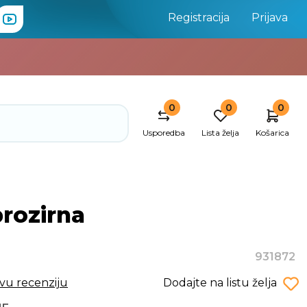
Registracija
Prijava
0
0
0
Usporedba
Lista želja
Košarica
prozirna
931872
rvu recenziju
Dodajte na listu želja