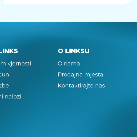
LINKS
O LINKSU
m vjernosti
O nama
ačun
Prodajna mjesta
žbe
Kontaktirajte nas
ni nalozi