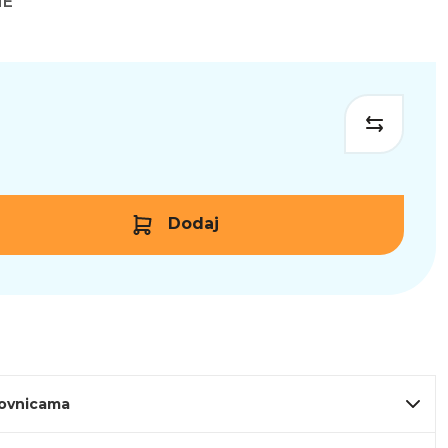
NE
Dodaj
lovnicama