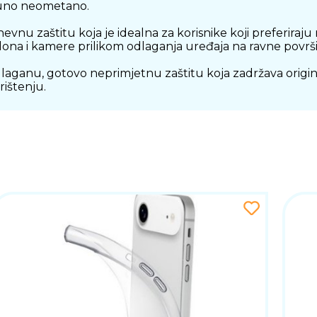
tpuno neometano.
nu zaštitu koja je idealna za korisnike koji preferiraju 
slona i kamere prilikom odlaganja uređaja na ravne povr
laganu, gotovo neprimjetnu zaštitu koja zadržava origina
ištenju.