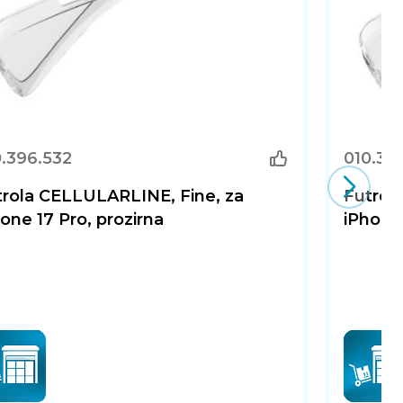
0.396.532
010.39
trola CELLULARLINE, Fine, za
Futrol
one 17 Pro, prozirna
iPhone 