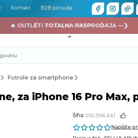
e
Kontakt
B2B ponuda
🏄 Zaslužuješ odmor —❯
🔥 OUTLET: TOTALNA RASPRODAJA —❯
Futrole za smartphone
e, za iPhone 16 Pro Max, 
Šifra:
010.396.541
Napišite p