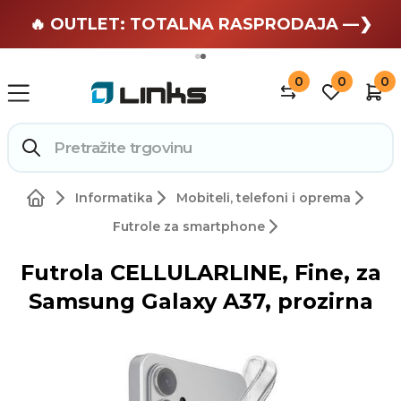
🏄 Zaslužuješ odmor —❯
🔥 OUTLET: TOTALNA RASPRODAJA —❯
0
0
0
Informatika
Mobiteli, telefoni i oprema
Futrole za smartphone
Futrola CELLULARLINE, Fine, za
Samsung Galaxy A37, prozirna