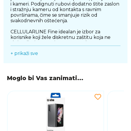
i kameri. Podignuti rubovi dodatno štite zaslon
i stražnju kameru od kontakta s ravnim
površinama, čime se smanjuje rizik od
svakodnevnih oštećenja.
CELLULARLINE Fine idealan je izbor za
korisnike koji žele diskretnu zaštitu koja ne
skriva dizajn uređaja, već ga naglašava.
Savršena je za svakodnevnu upotrebu,
+ prikaži sve
pružajući sigurnost, jednostavnost i stil u
jednom tankom i praktičnom rješenju.
Moglo bi Vas zanimati...