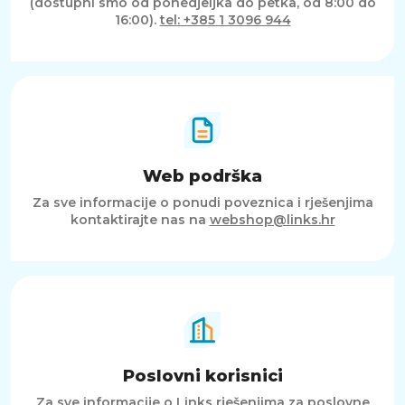
(dostupni smo od ponedjeljka do petka, od 8:00 do
16:00).
tel: +385 1 3096 944
Web podrška
Za sve informacije o ponudi poveznica i rješenjima
kontaktirajte nas na
webshop@links.hr
Poslovni korisnici
Za sve informacije o Links rješenjima za poslovne