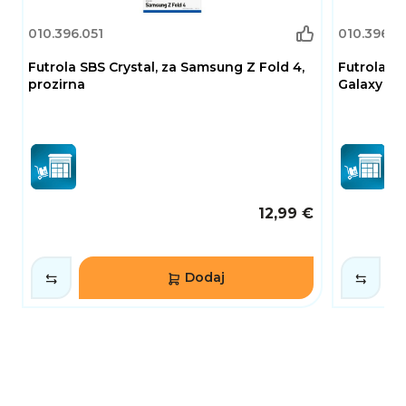
010.396.051
010.396.5
Futrola SBS Crystal, za Samsung Z Fold 4,
Futrola C
prozirna
Galaxy A57
12,99 €
Dodaj