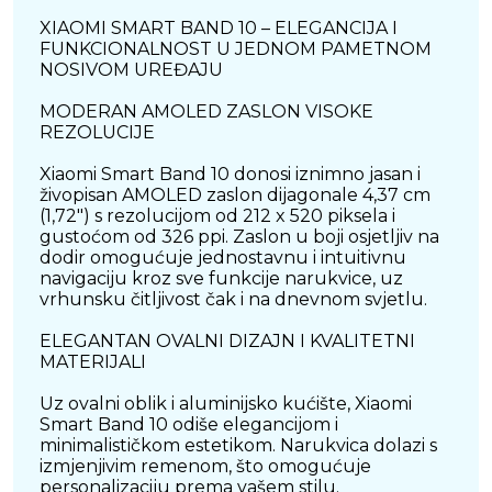
XIAOMI SMART BAND 10 – ELEGANCIJA I
FUNKCIONALNOST U JEDNOM PAMETNOM
NOSIVOM UREĐAJU
MODERAN AMOLED ZASLON VISOKE
REZOLUCIJE
Xiaomi Smart Band 10 donosi iznimno jasan i
živopisan AMOLED zaslon dijagonale 4,37 cm
(1,72") s rezolucijom od 212 x 520 piksela i
gustoćom od 326 ppi. Zaslon u boji osjetljiv na
dodir omogućuje jednostavnu i intuitivnu
navigaciju kroz sve funkcije narukvice, uz
vrhunsku čitljivost čak i na dnevnom svjetlu.
ELEGANTAN OVALNI DIZAJN I KVALITETNI
MATERIJALI
Uz ovalni oblik i aluminijsko kućište, Xiaomi
Smart Band 10 odiše elegancijom i
minimalističkom estetikom. Narukvica dolazi s
izmjenjivim remenom, što omogućuje
personalizaciju prema vašem stilu.