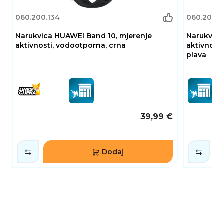
060.200.134
060.200.1
Narukvica HUAWEI Band 10, mjerenje
Narukvica
aktivnosti, vodootporna, crna
aktivnost
plava
39,99 €
Dodaj