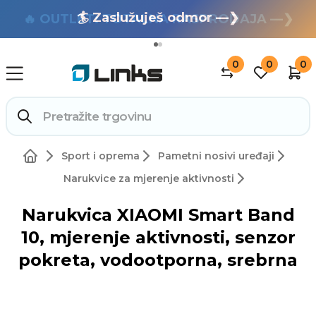
🏄 Zaslužuješ odmor —❯
🔥 OUTLET: TOTALNA RASPRODAJA —❯
0
0
0
Sport i oprema
Pametni nosivi uređaji
Narukvice za mjerenje aktivnosti
Narukvica XIAOMI Smart Band
10, mjerenje aktivnosti, senzor
pokreta, vodootporna, srebrna