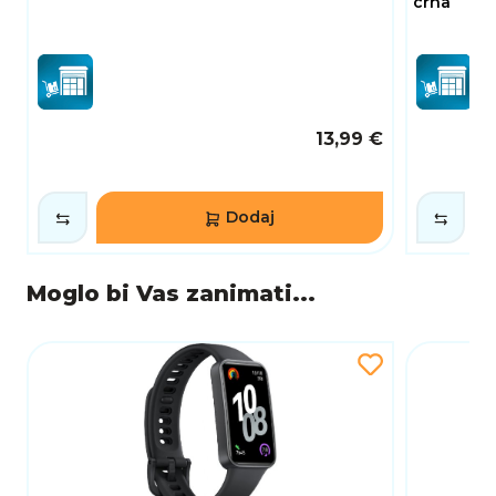
crna
(od 12 pa sve do iOS 16) operativnih sustava,
osiguravajući široku podršku i jednostavno
uparivanje.
IZVRSNA AUTONOMIJA I BRZO PUNJENJE
S baterijom kapaciteta 233 mAh, Xiaomi Smart
13,99 €
Band 10 pruža do čak 21 dan autonomije u
standardnom načinu rada, a puni se za samo 1
sat. Ova impresivna energetska učinkovitost
omogućuje da se usredotočite na aktivnosti
Dodaj
bez potrebe za čestim punjenjem.
SAŽETAK
Moglo bi Vas zanimati...
Xiaomi Smart Band 10 je elegantna i napredna
pametna narukvica koja kombinira moderan
AMOLED zaslon, dugotrajnu bateriju, podršku
za najnovije mobilne operativne sustave i niz
značajki za praćenje zdravlja. Idealna je za
korisnike koji žele stil, udobnost i tehnologiju u
jednom kompaktnom nosivom uređaju.