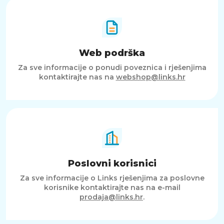
vremenske prognoze i alarma. Jednostavno
povezivanje s pametnim telefonom
omogućuje sinkronizaciju podataka i brz
pristup svim važnim informacijama, čineći
svakodnevicu organiziranijom i učinkovitijom.
Web podrška
SAŽETAK
Za sve informacije o ponudi poveznica i rješenjima
Huawei Band 11 Pro predstavlja naprednu
kontaktirajte nas na
webshop@links.hr
pametnu narukvicu koja kombinira moderan
dizajn, precizno praćenje i praktične funkcije u
jednom uređaju. Uz AMOLED zaslon, ugrađeni
GPS, napredno praćenje zdravlja i dugotrajnu
bateriju, idealan je izbor za korisnike koji žele
pouzdan i svestran uređaj za aktivan i
organiziran način života.
Poslovni korisnici
Za sve informacije o Links rješenjima za poslovne
korisnike kontaktirajte nas na e-mail
prodaja@links.hr
.