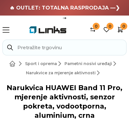
🏄 Zaslužuješ odmor —❯
🔥 OUTLET: TOTALNA RASPRODAJA —❯
0
0
0
Sport i oprema
Pametni nosivi uređaji
Narukvice za mjerenje aktivnosti
Narukvica HUAWEI Band 11 Pro,
mjerenje aktivnosti, senzor
pokreta, vodootporna,
aluminium, crna