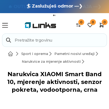
🏄 Zaslužuješ odmor —❯
🔥 OUTLET: TOTALNA RASPRODAJA —❯
0
0
0
Sport i oprema
Pametni nosivi uređaji
Narukvice za mjerenje aktivnosti
Narukvica XIAOMI Smart Band
10, mjerenje aktivnosti, senzor
pokreta, vodootporna, crna