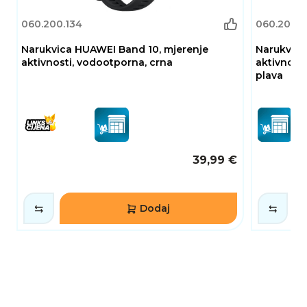
060.200.134
060.200.1
Narukvica HUAWEI Band 10, mjerenje
Narukvica
aktivnosti, vodootporna, crna
aktivnost
plava
39,99 €
Dodaj