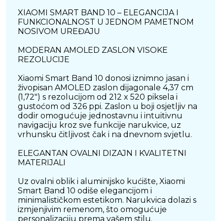
XIAOMI SMART BAND 10 – ELEGANCIJA I
FUNKCIONALNOST U JEDNOM PAMETNOM
NOSIVOM UREĐAJU
MODERAN AMOLED ZASLON VISOKE
REZOLUCIJE
Xiaomi Smart Band 10 donosi iznimno jasan i
živopisan AMOLED zaslon dijagonale 4,37 cm
(1,72") s rezolucijom od 212 x 520 piksela i
gustoćom od 326 ppi. Zaslon u boji osjetljiv na
dodir omogućuje jednostavnu i intuitivnu
navigaciju kroz sve funkcije narukvice, uz
vrhunsku čitljivost čak i na dnevnom svjetlu.
ELEGANTAN OVALNI DIZAJN I KVALITETNI
MATERIJALI
Uz ovalni oblik i aluminijsko kućište, Xiaomi
Smart Band 10 odiše elegancijom i
minimalističkom estetikom. Narukvica dolazi s
izmjenjivim remenom, što omogućuje
personalizaciju prema vašem stilu.