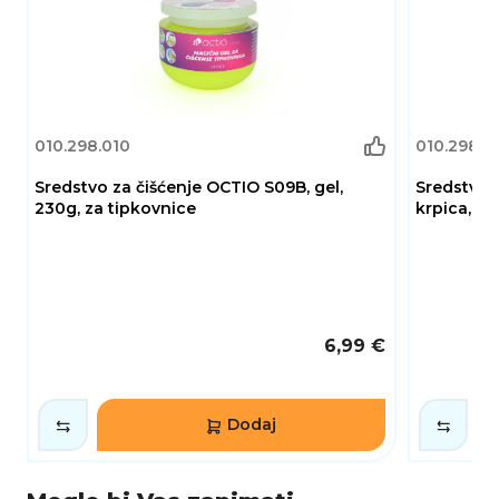
010.298.010
010.298.0
Sredstvo za čišćenje OCTIO S09B, gel,
Sredstvo z
230g, za tipkovnice
krpica, sp
6,99 €
Dodaj