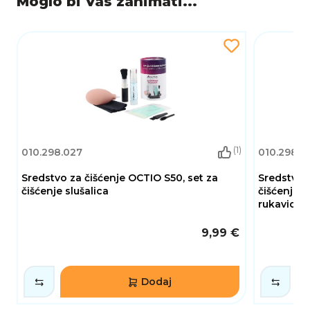
Moglo bi Vas zanimati...
(1)
010.298.027
010.298.0
Sredstvo za čišćenje OCTIO S50, set za
Sredstvo 
čišćenje slušalica
čišćenje e
rukavica, 
9,99 €
Dodaj