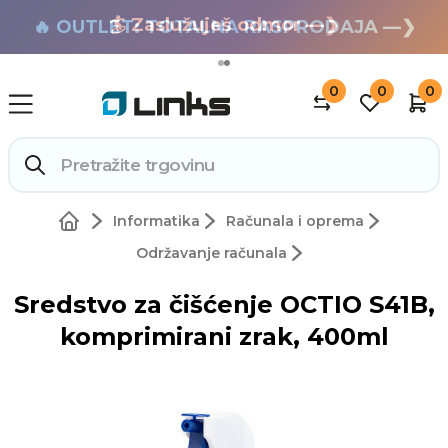
🏄 Zaslužuješ odmor —❯
🔥 OUTLET: TOTALNA RASPRODAJA —❯
0
0
0
Informatika
Računala i oprema
Održavanje računala
Sredstvo za čišćenje OCTIO S41B,
komprimirani zrak, 400ml