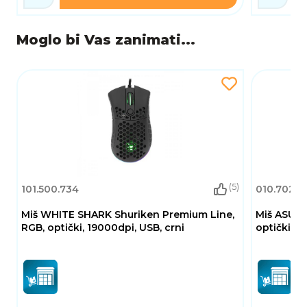
Moglo bi Vas zanimati...
(5)
101.500.734
010.702.0
Miš WHITE SHARK Shuriken Premium Line,
Miš ASUS 
RGB, optički, 19000dpi, USB, crni
optički, b