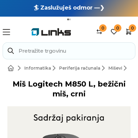
🏄 Zaslužuješ odmor —❯
🔥 OUTLET: TOTALNA RASPRODAJA —❯
0
0
0
Informatika
Periferija računala
Miševi
Miš Logitech M850 L, bežični
miš, crni