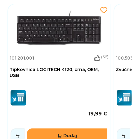
sve prema vlastitim potrebama.
(56)
101.201.001
100.503.3
Tipkovnica LOGITECH K120, crna, OEM,
Zvučnici L
USB
19,99 €
Dodaj