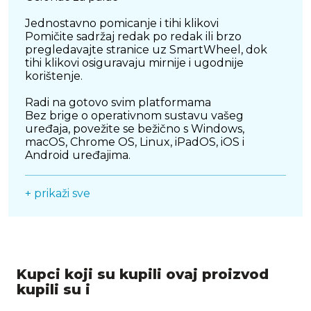
Jednostavno pomicanje i tihi klikovi
Pomičite sadržaj redak po redak ili brzo
pregledavajte stranice uz SmartWheel, dok
tihi klikovi osiguravaju mirnije i ugodnije
korištenje.
Radi na gotovo svim platformama
Bez brige o operativnom sustavu vašeg
uređaja, povežite se bežično s Windows,
macOS, Chrome OS, Linux, iPadOS, iOS i
Android uređajima.
Easy-Switch i Bluetooth, za jednostavno
+ prikaži sve
povezivanje
Povežite se putem Bluetootha, a zatim
prelazite između uređaja uz Easy-Switch, samo
jednim dodirom, bez potrebe za prijamnikom.
Idealno za jednostavniji multitasking.
Kupci koji su kupili ovaj proizvod
Prilagodite sebi, personalizirajte tipke
Uz aplikaciju Logi Options+ učinite više nego
kupili su i
ikad prije. Prilagodite svoje iskustvo i postavite