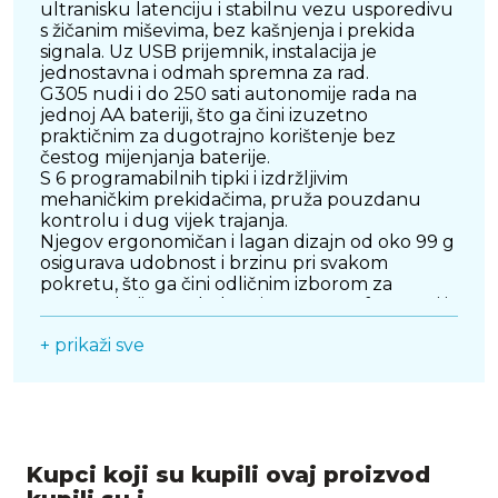
ultranisku latenciju i stabilnu vezu usporedivu
s žičanim miševima, bez kašnjenja i prekida
signala. Uz USB prijemnik, instalacija je
jednostavna i odmah spremna za rad.
G305 nudi i do 250 sati autonomije rada na
jednoj AA bateriji, što ga čini izuzetno
praktičnim za dugotrajno korištenje bez
čestog mijenjanja baterije.
S 6 programabilnih tipki i izdržljivim
mehaničkim prekidačima, pruža pouzdanu
kontrolu i dug vijek trajanja.
Njegov ergonomičan i lagan dizajn od oko 99 g
osigurava udobnost i brzinu pri svakom
pokretu, što ga čini odličnim izborom za
gamere koji traže balans između performansi i
mobilnosti.
+ prikaži sve
Kupci koji su kupili ovaj proizvod