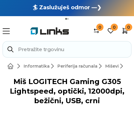
🏄 Zaslužuješ odmor —❯
🔥 OUTLET: TOTALNA RASPRODAJA —❯
0
0
0
Informatika
Periferija računala
Miševi
Miš LOGITECH Gaming G305
Lightspeed, optički, 12000dpi,
bežični, USB, crni