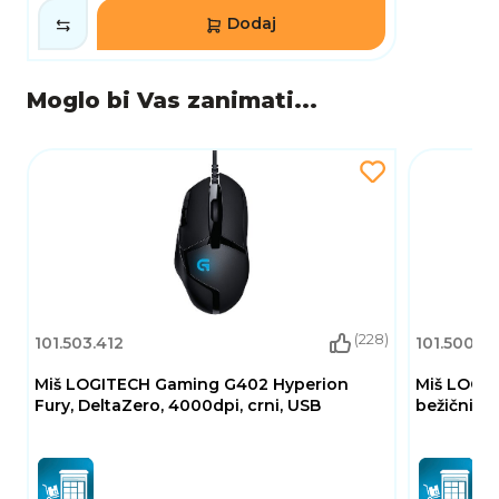
Dodaj
Moglo bi Vas zanimati...
(228)
101.503.412
101.500.5
Miš LOGITECH Gaming G402 Hyperion
Miš LOGIT
Fury, DeltaZero, 4000dpi, crni, USB
bežični, o