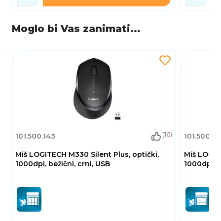
Moglo bi Vas zanimati...
(16)
101.500.143
101.500.15
Miš LOGITECH M330 Silent Plus, optički,
Miš LOGITE
1000dpi, bežični, crni, USB
1000dpi, b