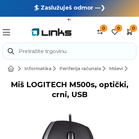
🏄 Zaslužuješ odmor —❯
🔥 OUTLET: TOTALNA RASPRODAJA —❯
0
0
0
Informatika
Periferija računala
Miševi
Miš LOGITECH M500s, optički,
crni, USB