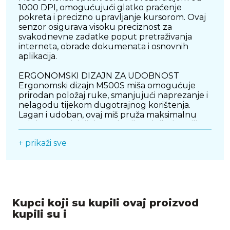
1000 DPI, omogućujući glatko praćenje
pokreta i precizno upravljanje kursorom. Ovaj
senzor osigurava visoku preciznost za
svakodnevne zadatke poput pretraživanja
interneta, obrade dokumenata i osnovnih
aplikacija.
ERGONOMSKI DIZAJN ZA UDOBNOST
Ergonomski dizajn M500S miša omogućuje
prirodan položaj ruke, smanjujući naprezanje i
nelagodu tijekom dugotrajnog korištenja.
Lagan i udoban, ovaj miš pruža maksimalnu
udobnost čak i tijekom dugih radnih dana ili
gaming sesija.
+ prikaži sve
KOMPATIBILNOST S RAZLIČITIM UREĐAJIMA
Logitech M500S je kompatibilan s različitim
operativnim sustavima, uključujući Windows,
macOS i Linux, čineći ga svestranim rješenjem
za širok spektar uređaja i korisnika. Povezivanje
Kupci koji su kupili ovaj proizvod
je jednostavno putem USB priključka, što
omogućuje brzo i lako postavljanje.
kupili su i