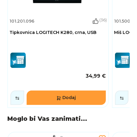
(36)
101.201.096
101.500.53
Tipkovnica LOGITECH K280, crna, USB
Miš LOGIT
34,99 €
Dodaj
Moglo bi Vas zanimati...