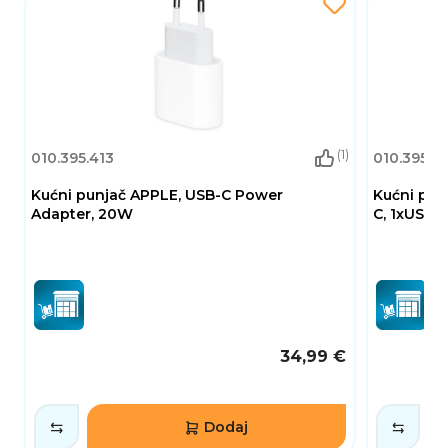
(1)
010.395.413
010.395.4
Kućni punjač APPLE, USB-C Power
Kućni pun
Adapter, 20W
C, 1xUSB-A,
34,99 €
Dodaj