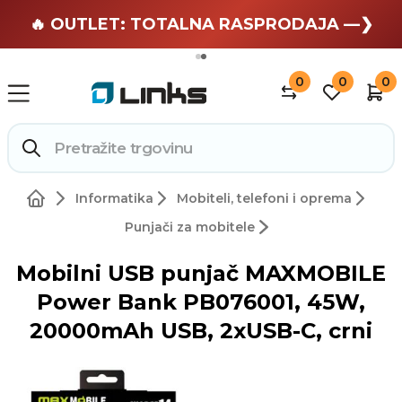
🏄 Zaslužuješ odmor —❯
🔥 OUTLET: TOTALNA RASPRODAJA —❯
0
0
0
Informatika
Mobiteli, telefoni i oprema
Punjači za mobitele
Mobilni USB punjač MAXMOBILE
Power Bank PB076001, 45W,
20000mAh USB, 2xUSB-C, crni