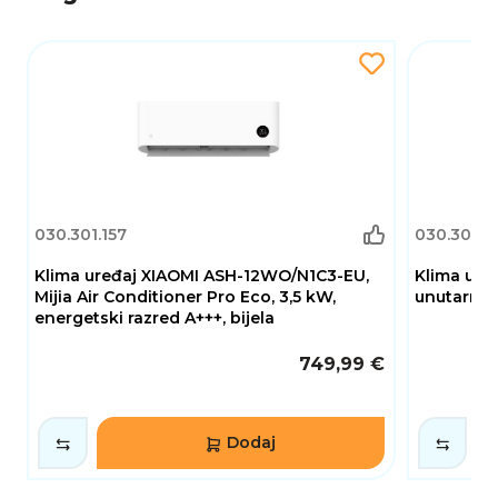
Kombinacija modernog dizajna, pouzdanih
performansi, tihog rada i energetske
učinkovitosti čini ovaj model izvrsnim rješenjem
za ugodnu klimu tijekom svih godišnjih doba,
uz dugoročnu uštedu energije i visoku razinu
komfora.
030.301.157
030.301.1
Klima uređaj XIAOMI ASH-12WO/N1C3-EU,
Klima ure
Mijia Air Conditioner Pro Eco, 3,5 kW,
unutarnja 
energetski razred A+++, bijela
749,99 €
Dodaj