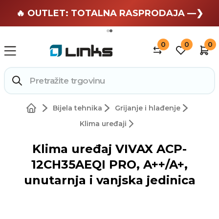
🏄 Zaslužuješ odmor —❯
🔥 OUTLET: TOTALNA RASPRODAJA —❯
0
0
0
Bijela tehnika
Grijanje i hlađenje
Klima uređaji
Klima uređaj VIVAX ACP-
12CH35AEQI PRO, A++/A+,
unutarnja i vanjska jedinica