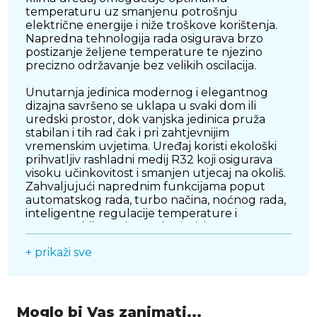
temperaturu uz smanjenu potrošnju
električne energije i niže troškove korištenja.
Napredna tehnologija rada osigurava brzo
postizanje željene temperature te njezino
precizno održavanje bez velikih oscilacija.
Unutarnja jedinica modernog i elegantnog
dizajna savršeno se uklapa u svaki dom ili
uredski prostor, dok vanjska jedinica pruža
stabilan i tih rad čak i pri zahtjevnijim
vremenskim uvjetima. Uređaj koristi ekološki
prihvatljiv rashladni medij R32 koji osigurava
visoku učinkovitost i smanjen utjecaj na okoliš.
Zahvaljujući naprednim funkcijama poput
automatskog rada, turbo načina, noćnog rada,
inteligentne regulacije temperature i
programabilnog timera, korisnicima pruža
maksimalnu praktičnost i jednostavno
+ prikaži sve
upravljanje.
VIVAX ACP-12CH35AEQI PRO idealan je izbor
za klimatizaciju stambenih prostora,
apartmana, ureda i manjih poslovnih objekata.
Moglo bi Vas zanimati...