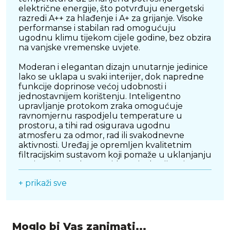
električne energije, što potvrđuju energetski
razredi A++ za hlađenje i A+ za grijanje. Visoke
performanse i stabilan rad omogućuju
ugodnu klimu tijekom cijele godine, bez obzira
na vanjske vremenske uvjete.
Moderan i elegantan dizajn unutarnje jedinice
lako se uklapa u svaki interijer, dok napredne
funkcije doprinose većoj udobnosti i
jednostavnijem korištenju. Inteligentno
upravljanje protokom zraka omogućuje
ravnomjernu raspodjelu temperature u
prostoru, a tihi rad osigurava ugodnu
atmosferu za odmor, rad ili svakodnevne
aktivnosti. Uređaj je opremljen kvalitetnim
filtracijskim sustavom koji pomaže u uklanjanju
nečistoća iz zraka te pridonosi zdravijem i
ugodnijem okruženju.
+ prikaži sve
VIVAX ACP-24CH70AERI+ koristi suvremena
tehnološka rješenja koja osiguravaju
dugotrajan i pouzdan rad uz minimalne
troškove održavanja. Funkcije poput
Moglo bi Vas zanimati...