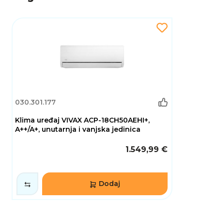
automatskog ponovnog pokretanja,
samodijagnostike i inteligentne regulacije
temperature dodatno povećavaju praktičnost
korištenja. Kombinacija unutarnje i vanjske
jedinice pruža maksimalnu učinkovitost, visoku
razinu komfora i energetsku uštedu, čineći
ovaj klima uređaj izvrsnim izborom za sve koji
žele vrhunsku kvalitetu, pouzdanost i ugodnu
temperaturu tijekom cijele godine.
030.301.177
Klima uređaj VIVAX ACP-18CH50AEHI+,
A++/A+, unutarnja i vanjska jedinica
1.549,99 €
Dodaj