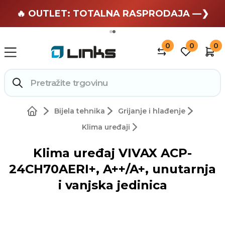
🏄 Zaslužuješ odmor —❯
🔥 OUTLET: TOTALNA RASPRODAJA —❯
0
0
0
Bijela tehnika
Grijanje i hlađenje
Klima uređaji
Klima uređaj VIVAX ACP-
24CH70AERI+, A++/A+, unutarnja
i vanjska jedinica