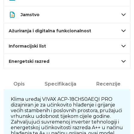
Jamstvo
Ažuriranja i digitalna funkcionalnost
Informacijski list
Energetski razred
Opis
Specifikacija
Recenzije
Klima uređaj VIVAX ACP-18CH50AEQI PRO
dizajniran je za učinkovito hlađenje i grijanje
većih stambenih i poslovnih prostora, pružajući
vrhunsku udobnost tijekom cijele godine.
Zahvaljujući suvremenoj inverter tehnologiji i
energetskoj učinkovitosti razreda A++ u načinu
hlađenja te A+ u načinu grijanja, ovaj model