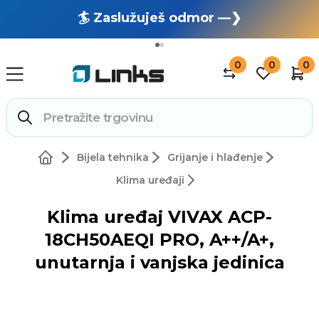
🏄 Zaslužuješ odmor —❯
🔥 OUTLET: TOTALNA RASPRODAJA —❯
0
0
0
Bijela tehnika
Grijanje i hlađenje
Klima uređaji
Klima uređaj VIVAX ACP-
18CH50AEQI PRO, A++/A+,
unutarnja i vanjska jedinica