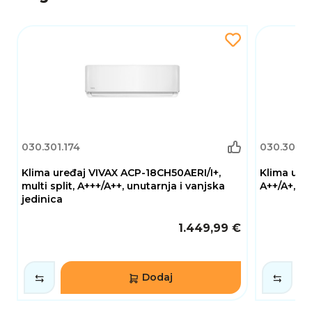
prostore, apartmane i manje poslovne objekte.
Kombinacija snažnih performansi, tihog rada,
moderne tehnologije i energetske
učinkovitosti osigurava maksimalnu udobnost
u svim godišnjim dobima te dugoročnu
pouzdanost i ekonomičnost korištenja.
030.301.174
030.301.1
Klima uređaj VIVAX ACP-18CH50AERI/I+,
Klima ure
multi split, A+++/A++, unutarnja i vanjska
A++/A+, un
jedinica
1.449,99 €
Dodaj