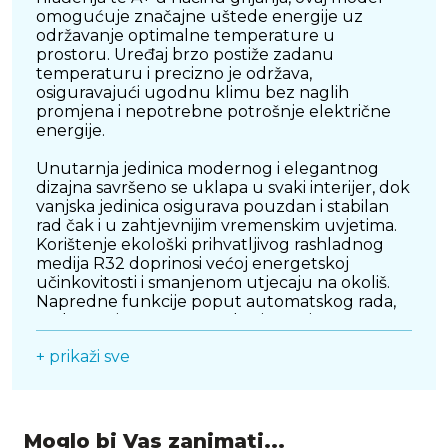
omogućuje značajne uštede energije uz
održavanje optimalne temperature u
prostoru. Uređaj brzo postiže zadanu
temperaturu i precizno je održava,
osiguravajući ugodnu klimu bez naglih
promjena i nepotrebne potrošnje električne
energije.
Unutarnja jedinica modernog i elegantnog
dizajna savršeno se uklapa u svaki interijer, dok
vanjska jedinica osigurava pouzdan i stabilan
rad čak i u zahtjevnijim vremenskim uvjetima.
Korištenje ekološki prihvatljivog rashladnog
medija R32 doprinosi većoj energetskoj
učinkovitosti i smanjenom utjecaju na okoliš.
Napredne funkcije poput automatskog rada,
turbo načina, noćnog rada, timera i
inteligentne regulacije temperature dodatno
+ prikaži sve
povećavaju praktičnost i jednostavnost
korištenja.
VIVAX ACP-18CH50AEQI PRO idealan je izbor
za dnevne boravke, veće stanove, uredske
Moglo bi Vas zanimati...