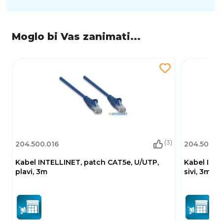
Moglo bi Vas zanimati...
(3)
204.500.016
204.500.0
Kabel INTELLINET, patch CAT5e, U/UTP,
Kabel INT
plavi, 3m
sivi, 3m