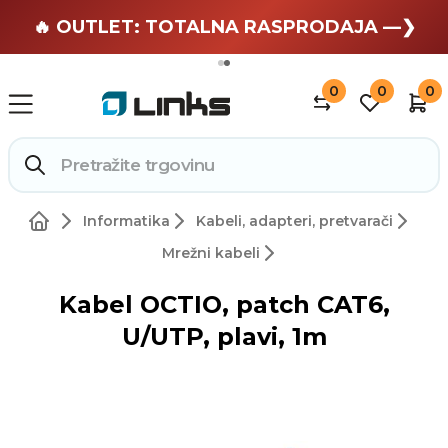
🏄 Zaslužuješ odmor —❯
🔥 OUTLET: TOTALNA RASPRODAJA —❯
0
0
0
Informatika
Kabeli, adapteri, pretvarači
Mrežni kabeli
Kabel OCTIO, patch CAT6,
U/UTP, plavi, 1m