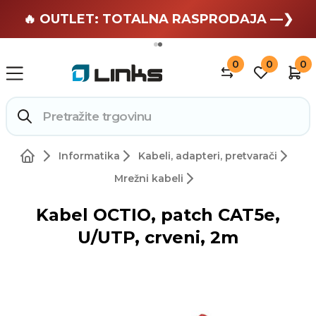
🏄 Zaslužuješ odmor —❯
🔥 OUTLET: TOTALNA RASPRODAJA —❯
0
0
0
Informatika
Kabeli, adapteri, pretvarači
Mrežni kabeli
Kabel OCTIO, patch CAT5e,
U/UTP, crveni, 2m