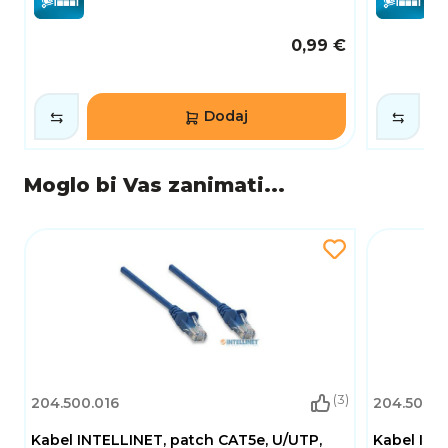
0,99 €
Dodaj
Moglo bi Vas zanimati...
(3)
204.500.016
204.500.0
Kabel INTELLINET, patch CAT5e, U/UTP,
Kabel INT