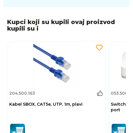
Kupci koji su kupili ovaj proizvod
kupili su i
204.500.163
053.506.1
Kabel SBOX, CAT5e, UTP, 1m, plavi
Switch D-
port