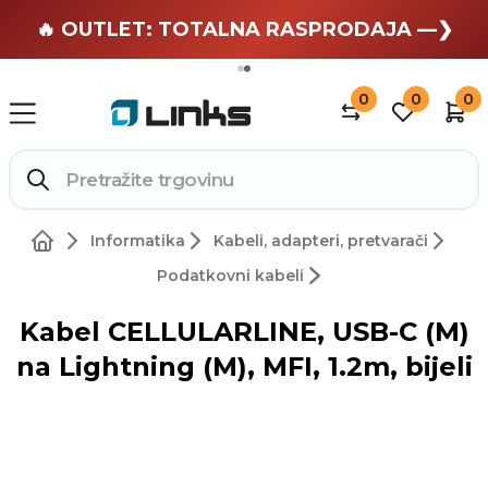
🏄 Zaslužuješ odmor —❯
🔥 OUTLET: TOTALNA RASPRODAJA —❯
0
0
0
Informatika
Kabeli, adapteri, pretvarači
Podatkovni kabeli
Kabel CELLULARLINE, USB-C (M)
na Lightning (M), MFI, 1.2m, bijeli