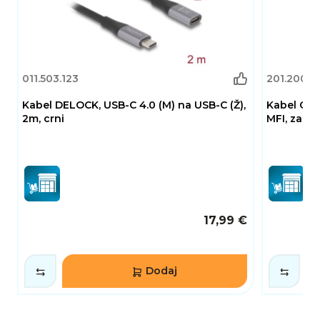
011.503.123
201.200.1
Kabel DELOCK, USB-C 4.0 (M) na USB-C (Ž),
Kabel CEL
2m, crni
MFI, za Ap
17,99 €
Dodaj