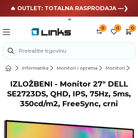
🏄 Zaslužuješ odmor —❯
🔥 OUTLET: TOTALNA RASPRODAJA —❯
0
0
0
Informatika
Monitori i oprema
Monitori
IZLOŽBENI - Monitor 27" DELL
SE2723DS, QHD, IPS, 75Hz, 5ms,
350cd/m2, FreeSync, crni