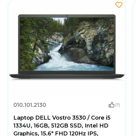
SAŽETAK
Asus Vivobook Go 15 je praktičan i elegantan laptop
TB SSD. Uz bogate opcije povezivanja, sigurnosne zna
između performansi, mobilnosti i cijene.
010.101.2130
(7)
Laptop DELL Vostro 3530 / Core i5
1334U, 16GB, 512GB SSD, Intel HD
Graphics, 15.6" FHD 120Hz IPS,