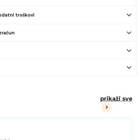
odatni troškovi
izračun
prikaži sve