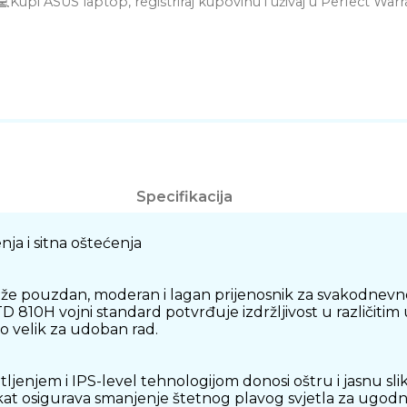
💻Kupi ASUS laptop, registriraj kupovinu i uživaj u Perfect Warr
Specifikacija
nja i sitna oštećenja
 traže pouzdan, moderan i lagan prijenosnik za svakodnevn
D 810H vojni standard potvrđuje izdržljivost u različitim
o velik za udoban rad.
jenjem i IPS-level tehnologijom donosi oštru i jasnu sli
kat osigurava smanjenje štetnog plavog svjetla za ugodni