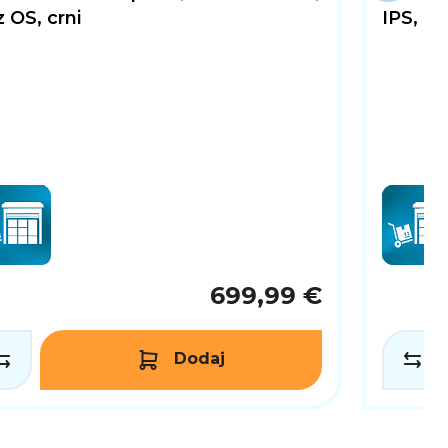
 OS, crni
IPS, be
699,99 €
Dodaj