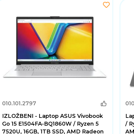
 koji kombinira moderan dizajn, Full HD IPS-level zaslon
čajke i pouzdanu bateriju, idealan je izbor za studente, 
010.101.2797
010
IZLOŽBENI - Laptop ASUS Vivobook
La
Go 15 E1504FA-BQ1860W / Ryzen 5
/ 
7520U, 16GB, 1TB SSD, AMD Radeon
AM