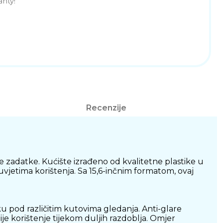
anty!
Recenzije
e zadatke. Kućište izrađeno od kvalitetne plastike u
 uvjetima korištenja. Sa 15,6-inčnim formatom, ovaj
ku pod različitim kutovima gledanja. Anti-glare
je korištenje tijekom duljih razdoblja. Omjer