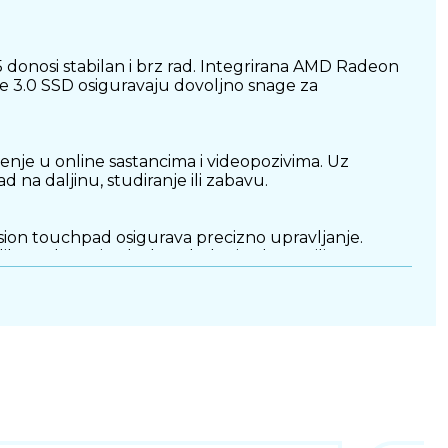
donosi stabilan i brz rad. Integrirana AMD Radeon
 3.0 SSD osiguravaju dovoljno snage za
nje u online sastancima i videopozivima. Uz
d na daljinu, studiranje ili zabavu.
ision touchpad osigurava precizno upravljanje.
ikom slušanja glazbe, gledanja filmova ili
pe-C (jedan s podrškom za napajanje), HDMI 1.4 i
hrane i dodatnih zaslona.
ajno korištenje bez potrebe za čestim punjenjem.