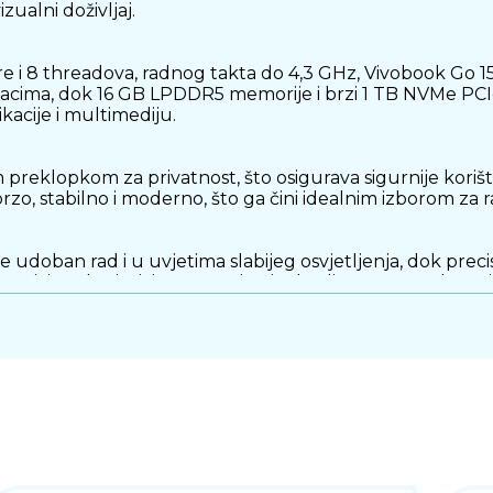
ualni doživljaj.
 8 threadova, radnog takta do 4,3 GHz, Vivobook Go 15 
acima, dok 16 GB LPDDR5 memorije i brzi 1 TB NVMe PCIe
kacije i multimediju.
klopkom za privatnost, što osigurava sigurnije korište
zo, stabilno i moderno, što ga čini idealnim izborom za ra
e udoban rad i u uvjetima slabijeg osvjetljenja, dok prec
čnicima, korisnici mogu uživati u kvalitetnom zvuku pril
aše potrebe: USB 3.2 Gen 1 Type-A, dva USB 3.2 Gen 1 Ty
a osigurava jednostavno spajanje periferije, eksterne po
naciji s energetski učinkovitim hardverom, pruža dugotr
no, što omogućuje nesmetan rad u pokretu.