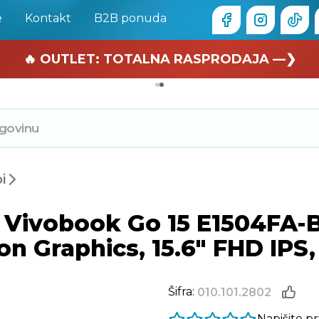
e
Kontakt
B2B ponuda
🏄 Zaslužuješ odmor —❯
🔥 OUTLET: TOTALNA RASPRODAJA —❯
i
 Vivobook Go 15 E1504FA-
n Graphics, 15.6" FHD IPS,
Šifra:
010.101.2802
Napišite p