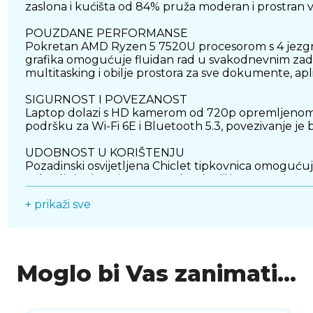
zaslona i kućišta od 84% pruža moderan i prostran viz
POUZDANE PERFORMANSE
Pokretan AMD Ryzen 5 7520U procesorom s 4 jezgre i
grafika omogućuje fluidan rad u svakodnevnim zad
multitasking i obilje prostora za sve dokumente, apli
SIGURNOST I POVEZANOST
Laptop dolazi s HD kamerom od 720p opremljenom pre
podršku za Wi-Fi 6E i Bluetooth 5.3, povezivanje je br
UDOBNOST U KORIŠTENJU
Pozadinski osvijetljena Chiclet tipkovnica omogućuj
Zahvaljujući SonicMaster tehnologiji i ugrađenim zvu
sudjelovanja u online sastancima.
+ prikaži sve
BOGAT IZBOR PRIKLJUČAKA
Vivobook Go 15 donosi praktične priključke za sve v
kombinirani 3,5 mm audio priključak. Ova kombinacij
Moglo bi Vas zanimati...
POUZDANA BATERIJA
Laptop je opremljen 42 Wh baterijom koja, u kombi
Uz 45W Type-C adapter, punjenje je brzo i praktič