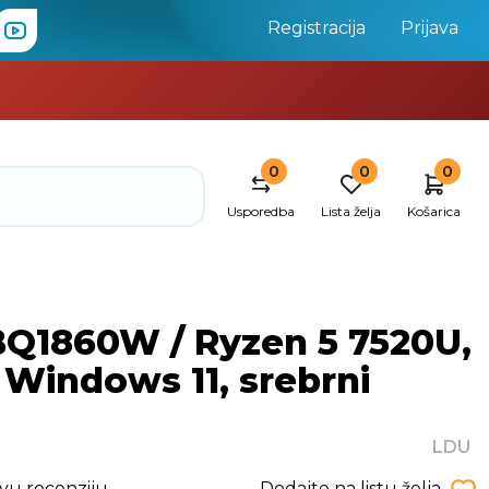
Registracija
Prijava
0
0
0
Usporedba
Lista želja
Košarica
BQ1860W / Ryzen 5 7520U,
 Windows 11, srebrni
LDU
rvu recenziju
Dodajte na listu želja