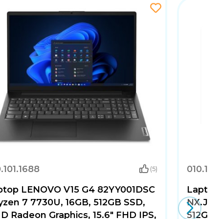
, snažan AMD Ryzen 5 procesor, 16 GB memorije i 1
poslovne korisnike i sve one koji traže balans
.101.1688
010.101
(5)
ptop LENOVO V15 G4 82YY001DSC
Laptop
Ryzen 7 7730U, 16GB, 512GB SSD,
NX.J6S
D Radeon Graphics, 15.6" FHD IPS,
512GB S