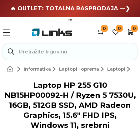
🏄 Zaslužuješ odmor —❯
🔥 OUTLET: TOTALNA RASPRODAJA —❯
0
0
0
Informatika
Laptopi i oprema
Laptopi
Laptop HP 255 G10
NB15HP00092-H / Ryzen 5 7530U,
16GB, 512GB SSD, AMD Radeon
Graphics, 15.6" FHD IPS,
Windows 11, srebrni