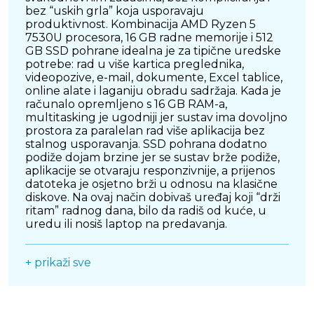
bez “uskih grla” koja usporavaju
produktivnost. Kombinacija AMD Ryzen 5
7530U procesora, 16 GB radne memorije i 512
GB SSD pohrane idealna je za tipične uredske
potrebe: rad u više kartica preglednika,
videopozive, e-mail, dokumente, Excel tablice,
online alate i laganiju obradu sadržaja. Kada je
računalo opremljeno s 16 GB RAM-a,
multitasking je ugodniji jer sustav ima dovoljno
prostora za paralelan rad više aplikacija bez
stalnog usporavanja. SSD pohrana dodatno
podiže dojam brzine jer se sustav brže podiže,
aplikacije se otvaraju responzivnije, a prijenos
datoteka je osjetno brži u odnosu na klasične
diskove. Na ovaj način dobivaš uređaj koji “drži
ritam” radnog dana, bilo da radiš od kuće, u
uredu ili nosiš laptop na predavanja.
15,6" IPS FHD ZASLON ZA VIŠE PROSTORA I
+ prikaži sve
UGODNIJI PRIKAZ
Zaslon dijagonale 15,6" u Full HD rezoluciji
1920x1080 donosi dobru ravnotežu između