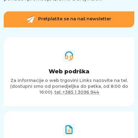
specifikacijama modela masa kreće od oko 1,52
kg, što je vrlo povoljno za 15,6" format. To znači
da laptop možeš bez problema nositi u torbi
između posla, doma i sastanaka, bez osjećaja da
Pretplatite se na naš newsletter
vučeš pretežak uređaj.
SAŽETAK
HP 255 G10 s Ryzen 5 7530U, 16 GB RAM-a, 512
GB SSD-a, 15,6" IPS FHD zaslonom i Windows 11
Home je uravnotežen prijenosnik za posao i
učenje, s brzim odzivom, dobrim
multitaskingom i praktičnom mobilnošću za
Web podrška
svakodnevno korištenje.
Za informacije o web trgovini Links nazovite na tel.
(dostupni smo od ponedjeljka do petka, od 8:00 do
16:00).
tel: +385 1 3096 944