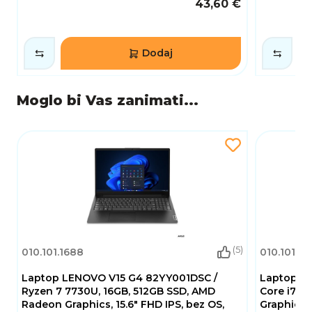
43,60 €
Dodaj
Moglo bi Vas zanimati...
(5)
010.101.1688
010.101.23
Laptop LENOVO V15 G4 82YY001DSC /
Laptop AC
Ryzen 7 7730U, 16GB, 512GB SSD, AMD
Core i7 13
Radeon Graphics, 15.6" FHD IPS, bez OS,
Graphics, 