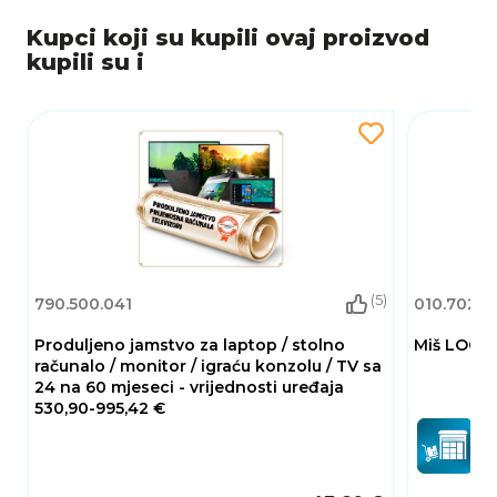
Kupci koji su kupili ovaj proizvod
kupili su i
(5)
790.500.041
010.702.0
Produljeno jamstvo za laptop / stolno
Miš LOGITE
računalo / monitor / igraću konzolu / TV sa
24 na 60 mjeseci - vrijednosti uređaja
530,90-995,42 €