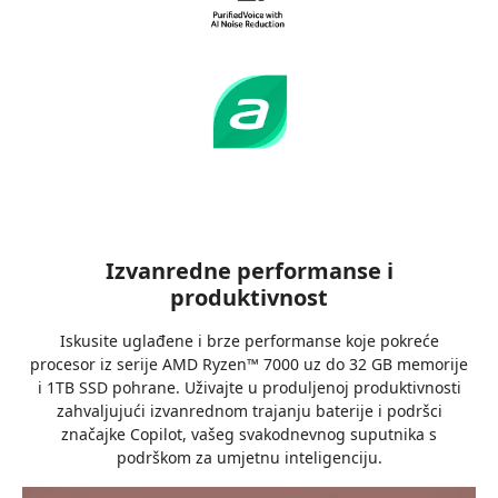
Acer Aspire Go 15 NX.J7XEX.01N idealan je izbor
za studente, zaposlenike i korisnike koji traže
praktičan, brz i elegantan prijenosnik za
uredske zadatke, internetsku komunikaciju i
svakodnevnu upotrebu. Uz kombinaciju
snažnog Ryzen procesora, brze memorije i
velikog SSD-a, ovaj uređaj pruža stabilnost i
brzinu potrebnu za moderan način rada.
Aspire Go 15 dokazuje da pristupačan
prijenosnik može izgledati vrhunski, raditi brzo i
trajati dugo, pravi partner za pouzdan,
Izvanredne performanse i
jednostavan i učinkovit rad svaki dan.
produktivnost
Iskusite uglađene i brze performanse koje pokreće
procesor iz serije AMD Ryzen™ 7000 uz do 32 GB memorije
i 1TB SSD pohrane. Uživajte u produljenoj produktivnosti
zahvaljujući izvanrednom trajanju baterije i podršci
značajke Copilot, vašeg svakodnevnog suputnika s
podrškom za umjetnu inteligenciju.