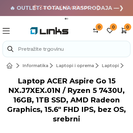
🏄 Zaslužuješ odmor —❯
🔥 OUTLET: TOTALNA RASPRODAJA —❯
0
0
0
Informatika
Laptopi i oprema
Laptopi
Laptop ACER Aspire Go 15
NX.J7XEX.01N / Ryzen 5 7430U,
16GB, 1TB SSD, AMD Radeon
Graphics, 15.6" FHD IPS, bez OS,
srebrni