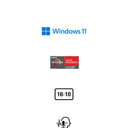
Za stabilnu mrežnu vezu brine Wi-Fi 6
(802.11ax) bežična tehnologija i Bluetooth 5.2,
dok je Gigabit Ethernet priključak idealan za
žično povezivanje. Prijenosnik dolazi s HD web
kamerom, Acer PurifiedVoice mikrofonima i
stereo zvučnicima koji osiguravaju jasan zvuk i
glas tijekom sastanaka ili nastave na daljinu.
Sigurnosne značajke uključuju TPM modul i
mogućnost Kensington zaključavanja, što
pruža dodatnu razinu zaštite podataka.
DUGOTRAJNA AUTONOMIJA I PRAKTIČNOST
Baterija kapaciteta 53 Wh omogućuje do 12,5
sati rada prema Acerovim internim testovima,
što Aspire Go 15 čini pouzdanim suputnikom za
cijeli radni dan. U kombinaciji s učinkovitim 65-
vatnim napajanjem i optimiziranim radom
procesora, uređaj osigurava dugotrajan rad
bez potrebe za čestim punjenjem.
ZA SVAKODNEVNU PRODUKTIVNOST I
JEDNOSTAVNOST