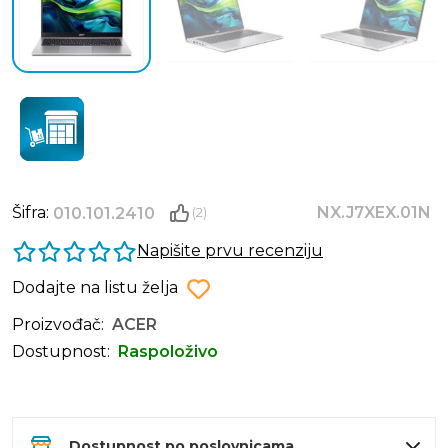
Šifra:
NX.J7XEX.01N
010.101.2410
(2)
Napišite prvu recenziju
Dodajte na listu želja
Proizvođač:
ACER
Dostupnost:
Raspoloživo
Dostupnost po poslovnicama