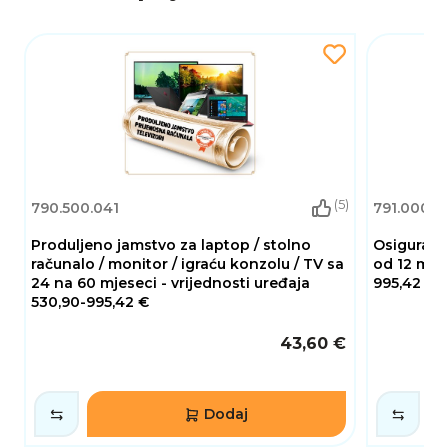
(5)
790.500.041
791.000.0
Produljeno jamstvo za laptop / stolno
Osiguranje
računalo / monitor / igraću konzolu / TV sa
od 12 mjes
24 na 60 mjeseci - vrijednosti uređaja
995,42 €
530,90-995,42 €
43,60 €
Dodaj