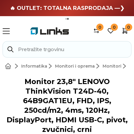
🏄 Zaslužuješ odmor —❯
🔥 OUTLET: TOTALNA RASPRODAJA —❯
0
0
0
Informatika
Monitori i oprema
Monitori
Monitor 23,8" LENOVO
ThinkVision T24D-40,
64B9GAT1EU, FHD, IPS,
250cd/m2, 4ms, 120Hz,
DisplayPort, HDMI USB-C, pivot,
zvučnici, crni