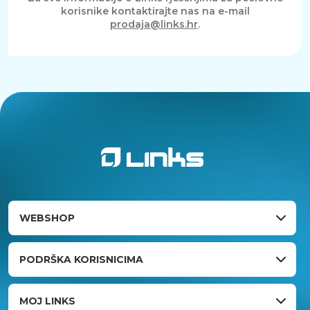
korisnike kontaktirajte nas na e-mail
SAŽETAK
prodaja@links.hr
.
Lenovo ThinkVision T24D-40 monitor donosi
spoj moderne funkcionalnosti, kvalitetnog
prikaza i naprednog povezivanja u
elegantnom i ergonomskom dizajnu.
Zahvaljujući IPS zaslonu, USB-C povezivanju,
prilagodljivom postolju i tehnologijama za
zaštitu očiju, ovaj model pruža ugodno i
učinkovito iskustvo rada tijekom cijelog dana
te predstavlja odličan izbor za profesionalne i
kućne korisnike.
WEBSHOP
PODRŠKA KORISNICIMA
MOJ LINKS