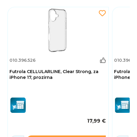
010.396.526
010.396.5
Futrola CELLULARLINE, Clear Strong, za
Futrola C
iPhone 17, prozirna
iPhone 17 
17,99 €