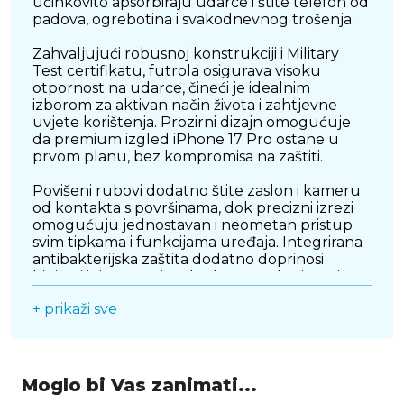
učinkovito apsorbiraju udarce i štite telefon od
padova, ogrebotina i svakodnevnog trošenja.
Zahvaljujući robusnoj konstrukciji i Military
Test certifikatu, futrola osigurava visoku
otpornost na udarce, čineći je idealnim
izborom za aktivan način života i zahtjevne
uvjete korištenja. Prozirni dizajn omogućuje
da premium izgled iPhone 17 Pro ostane u
prvom planu, bez kompromisa na zaštiti.
Povišeni rubovi dodatno štite zaslon i kameru
od kontakta s površinama, dok precizni izrezi
omogućuju jednostavan i neometan pristup
svim tipkama i funkcijama uređaja. Integrirana
antibakterijska zaštita dodatno doprinosi
higijeni i sigurnosti svakodnevnog korištenja.
+ prikaži sve
Unatoč visokoj razini zaštite, futrola zadržava
ugodan osjećaj u ruci i optimalnu ergonomiju.
CELLULARLINE Clear Strong savršen je izbor
za korisnike koji žele pouzdanu zaštitu,
dugotrajnu kvalitetu i moderan, minimalistički
Moglo bi Vas zanimati...
dizajn u jednom proizvodu.