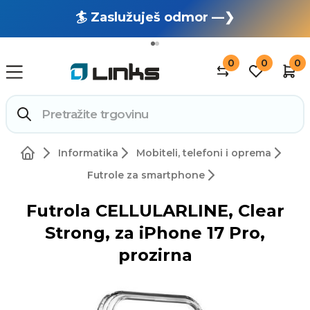
🏄 Zaslužuješ odmor —❯
🔥 OUTLET: TOTALNA RASPRODAJA —❯
0
0
0
Informatika
Mobiteli, telefoni i oprema
Futrole za smartphone
Futrola CELLULARLINE, Clear
Strong, za iPhone 17 Pro,
prozirna