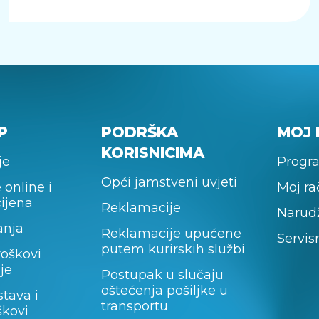
P
PODRŠKA
MOJ 
KORISNICIMA
je
Progra
Opći jamstveni uvjeti
 online i
Moj r
cijena
Reklamacije
Narud
anja
Reklamacije upućene
Servis
putem kurirskih službi
roškovi
je
Postupak u slučaju
oštećenja pošiljke u
stava i
transportu
škovi