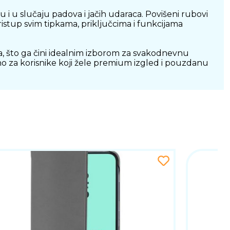
 i u slučaju padova i jačih udaraca. Povišeni rubovi
stup svim tipkama, priključcima i funkcijama
a, što ga čini idealnim izborom za svakodnevnu
o za korisnike koji žele premium izgled i pouzdanu