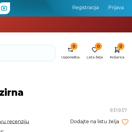
Registracija
Prijava
0
0
0
Usporedba
Lista želja
Košarica
zirna
931937
rvu recenziju
Dodajte na listu želja