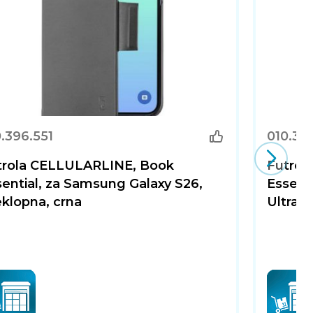
.396.551
010.39
trola CELLULARLINE, Book
Futrol
ential, za Samsung Galaxy S26,
Essent
klopna, crna
Ultra, 