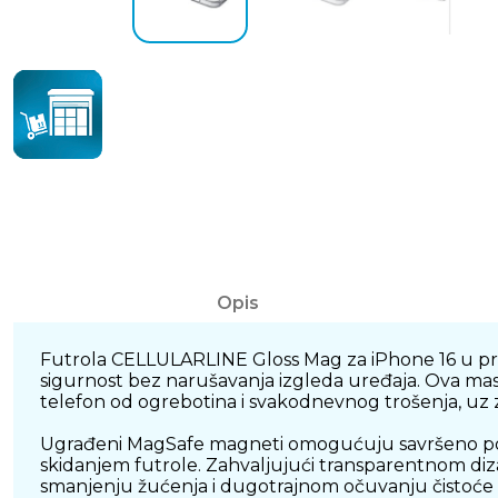
Opis
Futrola CELLULARLINE Gloss Mag za iPhone 16 u prozi
sigurnost bez narušavanja izgleda uređaja. Ova maska 
telefon od ogrebotina i svakodnevnog trošenja, uz 
Ugrađeni MagSafe magneti omogućuju savršeno porav
skidanjem futrole. Zahvaljujući transparentnom diza
smanjenju žućenja i dugotrajnom očuvanju čistoće i