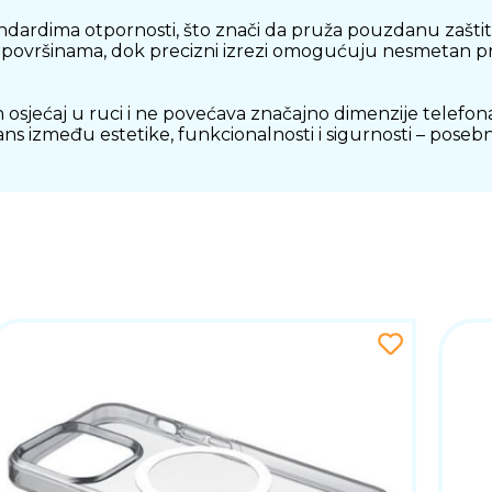
ndardima otpornosti, što znači da pruža pouzdanu zaštitu
 površinama, dok precizni izrezi omogućuju nesmetan pri
 osjećaj u ruci i ne povećava značajno dimenzije telefon
 između estetike, funkcionalnosti i sigurnosti – posebn