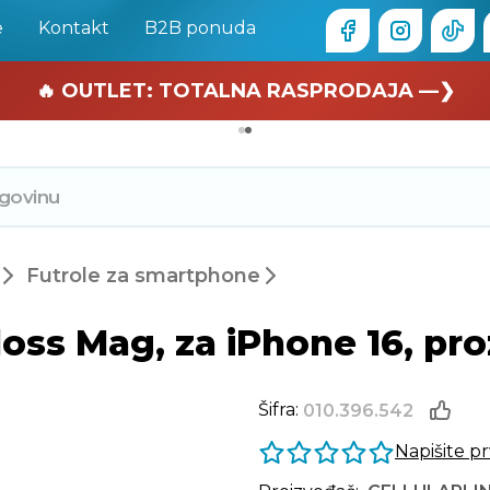
e
Kontakt
B2B ponuda
🏄 Zaslužuješ odmor —❯
🔥 OUTLET: TOTALNA RASPRODAJA —❯
Futrole za smartphone
oss Mag, za iPhone 16, pro
Šifra:
010.396.542
Napišite p