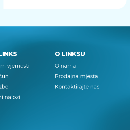
LINKS
O LINKSU
m vjernosti
O nama
ačun
Prodajna mjesta
žbe
Kontaktirajte nas
ni nalozi