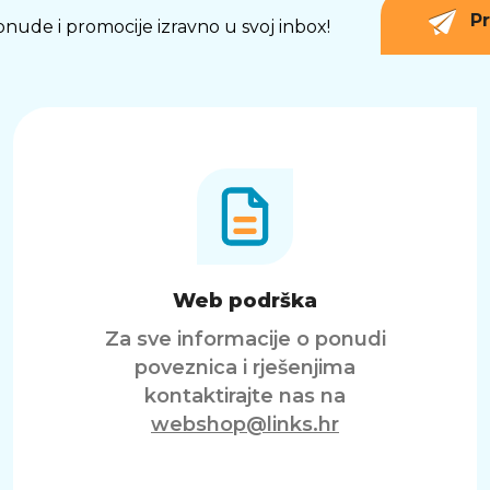
Pr
 ponude i promocije izravno u svoj inbox!
Web podrška
Za sve informacije o ponudi
poveznica i rješenjima
kontaktirajte nas na
webshop@links.hr