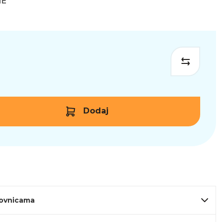
NE
Dodaj
lovnicama