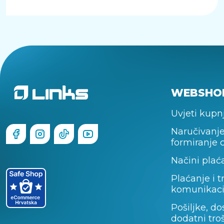
WEBSHO
Uvjeti kupn
Naručivanje
formiranje 
Načini plać
Plaćanje i t
komunikaci
Pošiljke, do
dodatni tro