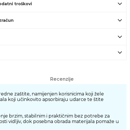
odatni troškovi
izračun
Recenzije
dne zaštite, namijenjen korisnicima koji žele
ala koji učinkovito apsorbiraju udarce te štite
e brzim, stabilnim i praktičnim bez potrebe za
osti vidljiv, dok posebna obrada materijala pomaže u