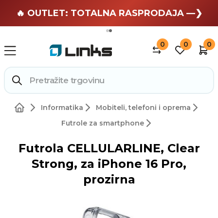
🏄 Zaslužuješ odmor —❯
🔥 OUTLET: TOTALNA RASPRODAJA —❯
0
0
0
Informatika
Mobiteli, telefoni i oprema
Futrole za smartphone
Futrola CELLULARLINE, Clear
Strong, za iPhone 16 Pro,
prozirna