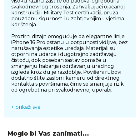
visoku razinu zaštite od padova, ogrebotina i
svakodnevnog trošenja. Zahvaljujući ojačanoj
konstrukciji i Military Test certifikaciji, pruža
pouzdanu sigurnost i u zahtjevnijim uvjetima
korištenja.
Prozirni dizajn omogućuje da elegantne linije
iPhone 16 Pro ostanu u potpunosti vidljive, bez
narušavanja estetike uređaja. Materijali su
otporni na udarce i dugotrajno zadržavaju
čistoću, dok poseban sastav pomaže u
smanjenju habanja i održavanju urednog
izgleda kroz dulje razdoblje. Povišeni rubovi
dodatno štite zaslon i kameru od direktnog
kontakta s površinama, čime se smanjuje rizik
od ogrebotina pri svakodnevnoj uporabi.
Futrola je precizno oblikovana kako bi
+ prikaži sve
savršeno pristajala uređaju, uz točne izreze za
sve tipke, priključke i funkcije, što omogućuje
nesmetano korištenje bez potrebe za
skidanjem maske. Unatoč robusnoj zaštiti,
zadržava relativno tanak profil i ugodan osjećaj
Moglo bi Vas zanimati...
u ruci, što je čini praktičnom za svakodnevnu