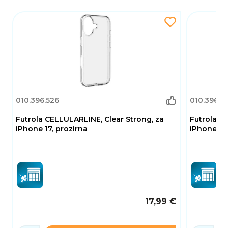
upotrebu.
CELLULARLINE Clear Strong idealan je izbor za
one koji žele balans između maksimalne
zaštite, dugotrajne izdržljivosti i
minimalističkog, prozirnog dizajna koji ne skriva
ljepotu njihovog iPhone 16 Pro uređaja.
010.396.526
010.396.5
Futrola CELLULARLINE, Clear Strong, za
Futrola C
iPhone 17, prozirna
iPhone 17 
17,99 €