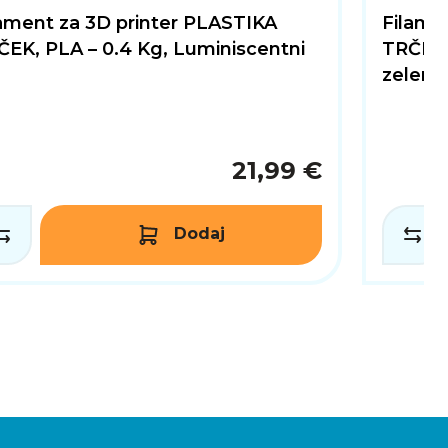
lament za 3D printer PLASTIKA
Filame
EK, PLA – 0.4 Kg, Luminiscentni
TRČEK,
zeleni
21,99 €
Dodaj