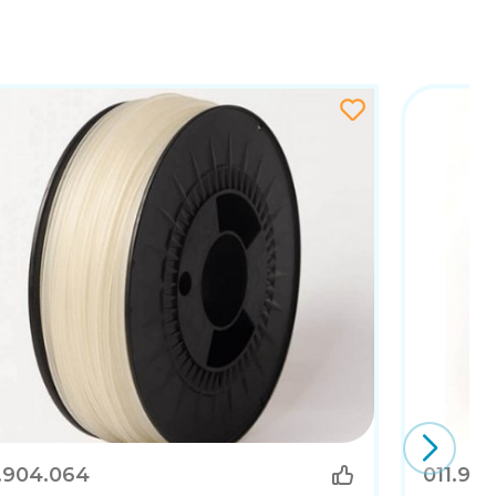
1.904.064
011.90