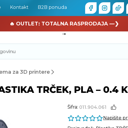
e
Kontakt
B2B ponuda
🏄 Zaslužuješ odmor —❯
🔥 OUTLET: TOTALNA RASPRODAJA —❯
ema za 3D printere
LASTIKA TRČEK, PLA – 0.4 K
Šifra:
011.904.061
Napišite p