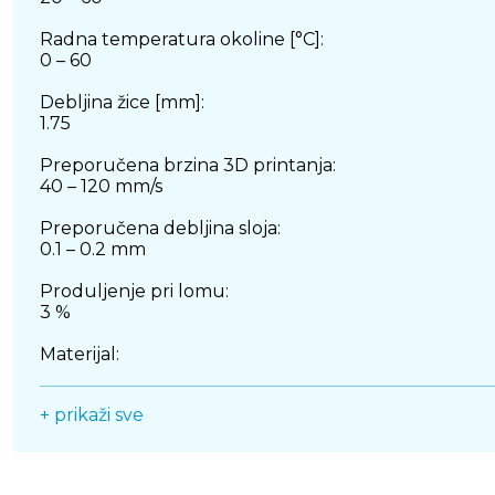
Radna temperatura okoline [°C]:
0 – 60
Debljina žice [mm]:
1.75
Preporučena brzina 3D printanja:
40 – 120 mm/s
Preporučena debljina sloja:
0.1 – 0.2 mm
Produljenje pri lomu:
3 %
Materijal:
PLA
+ prikaži sve