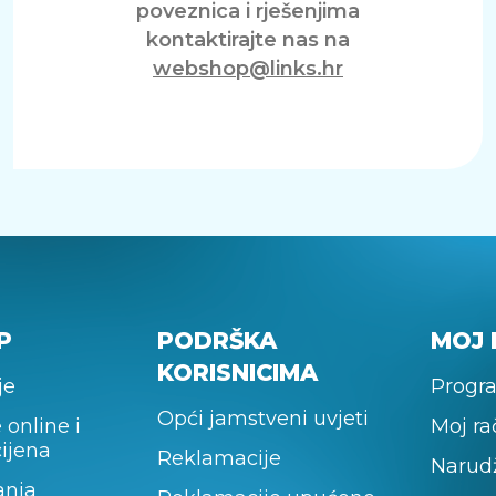
poveznica i rješenjima
kontaktirajte nas na
webshop@links.hr
P
PODRŠKA
MOJ 
KORISNICIMA
je
Progra
Opći jamstveni uvjeti
 online i
Moj r
cijena
Reklamacije
Narud
anja