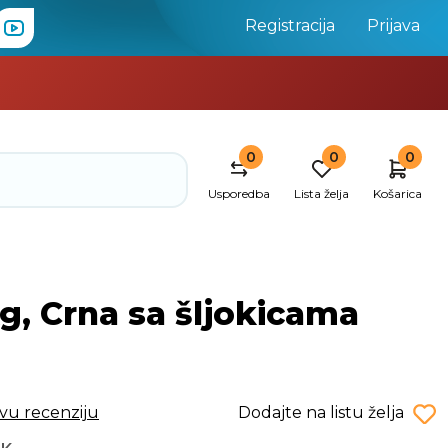
Registracija
Prijava
0
0
0
Usporedba
Lista želja
Košarica
g, Crna sa šljokicama
rvu recenziju
Dodajte na listu želja