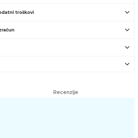
odatni troškovi
izračun
Recenzije