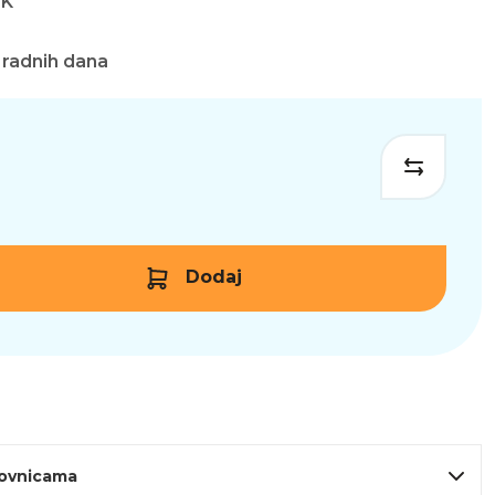
EK
 radnih dana
Dodaj
lovnicama